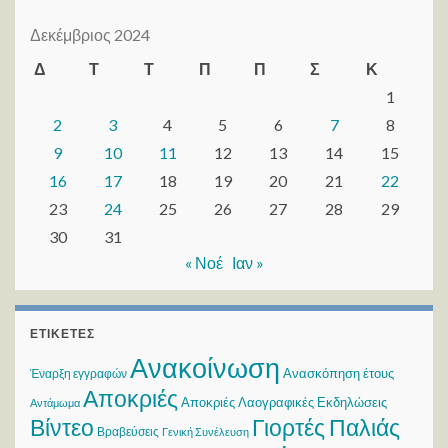
Δεκέμβριος 2024
Δ
Τ
Τ
Π
Π
Σ
Κ
1
2
3
4
5
6
7
8
9
10
11
12
13
14
15
16
17
18
19
20
21
22
23
24
25
26
27
28
29
30
31
« Νοέ
Ιαν »
ΕΤΙΚΈΤΕΣ
Ανακοίνωση
Ανασκόπηση έτους
Έναρξη εγγραφών
Αποκριές
Αποκριές Λαογραφικές Εκδηλώσεις
Αντάμωμα
Βίντεο
Γιορτές Παλιάς
Βραβεύσεις
Γενική Συνέλευση