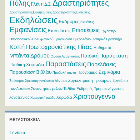
Δραστηριότητες
Πόλης
Γλέντι
Δ.Σ.
Δραστηριότητες Εκδηλώσεις
Δραστηριότητες Εκθέσεις
Εκδηλώσεις
Εκδρομές
Εκθέσεις
Εμφανίσεις
Επισκέψεις
Επισκέπτες
Εργαστήρι
Παραδοσιακού Πολυφωνικού Τραγουδιού
Ημερολόγιο
Θεατρικό Εργαστήρι
Κοπή Πρωτοχρονιάτικης Πίτας
Μαθήματα
Μπάντα Δρόμου
Παιδική Παράσταση
Ομάδα Ανάγνωσης
Παραστάσεις
Παρελάσεις
Παιδική Χορωδία
Σεμινάρια
Παρουσίαση Βιβλίου
Πρόγραμμα
Προβολή ταινίας
Συγκέντρωση Τροφίμων
Συνέδριο
Στολισμός Χριστουγεννιάτικου Δέντρου
των Λυκείων
Συναντήσεις μελών
Ταξίδια-Εκδρομές
Τμήμα ανάγνωσης
Χριστούγεννα
Χορωδία
λογοτεχνίας
Χορευτική ομάδα
ΜΕΤΑΣΤΟΙΧΕΊΑ
Σύνδεση