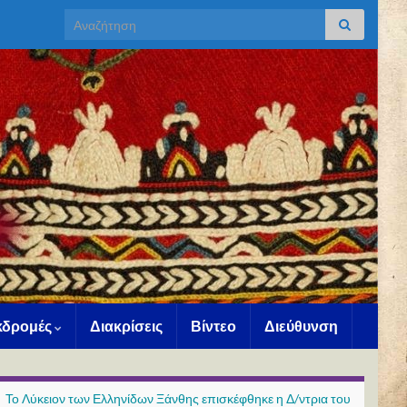
Search for:
Εκδρομές
Διακρίσεις
Βίντεο
Διεύθυνση
Το Λύκειον των Ελληνίδων Ξάνθης επισκέφθηκε η Δ/ντρια του