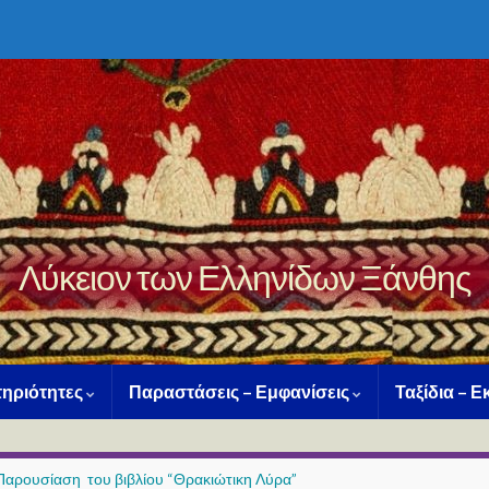
Λύκειον των Ελληνίδων Ξάνθης
ηριότητες
Παραστάσεις – Εμφανίσεις
Ταξίδια – 
Παρουσίαση του βιβλίου “Θρακιώτικη Λύρα”