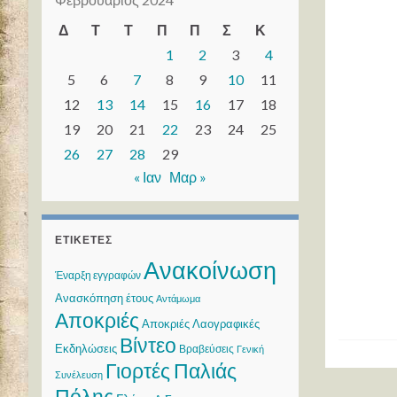
Δ
Τ
Τ
Π
Π
Σ
Κ
1
2
3
4
5
6
7
8
9
10
11
12
13
14
15
16
17
18
19
20
21
22
23
24
25
26
27
28
29
« Ιαν
Μαρ »
ΕΤΙΚΈΤΕΣ
Ανακοίνωση
Έναρξη εγγραφών
Ανασκόπηση έτους
Αντάμωμα
Αποκριές
Αποκριές Λαογραφικές
Βίντεο
Εκδηλώσεις
Βραβεύσεις
Γενική
Γιορτές Παλιάς
Συνέλευση
Πόλης