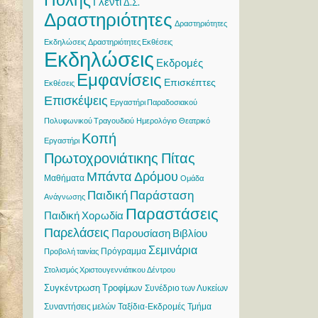
Γλέντι
Δ.Σ.
Δραστηριότητες
Δραστηριότητες
Εκδηλώσεις
Δραστηριότητες Εκθέσεις
Εκδηλώσεις
Εκδρομές
Εμφανίσεις
Επισκέπτες
Εκθέσεις
Επισκέψεις
Εργαστήρι Παραδοσιακού
Πολυφωνικού Τραγουδιού
Ημερολόγιο
Θεατρικό
Κοπή
Εργαστήρι
Πρωτοχρονιάτικης Πίτας
Μπάντα Δρόμου
Μαθήματα
Ομάδα
Παιδική Παράσταση
Ανάγνωσης
Παραστάσεις
Παιδική Χορωδία
Παρελάσεις
Παρουσίαση Βιβλίου
Σεμινάρια
Πρόγραμμα
Προβολή ταινίας
Στολισμός Χριστουγεννιάτικου Δέντρου
Συγκέντρωση Τροφίμων
Συνέδριο των Λυκείων
Συναντήσεις μελών
Ταξίδια-Εκδρομές
Τμήμα