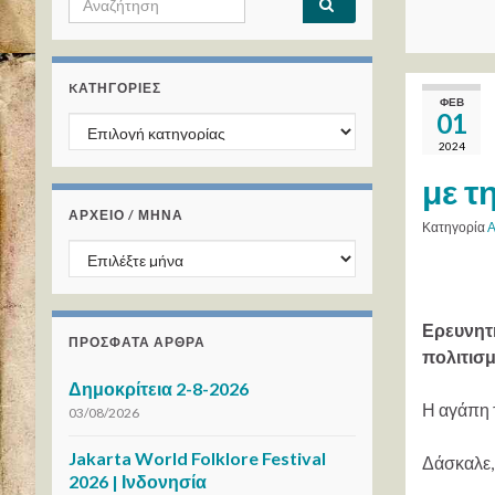
KΑΤΗΓΟΡΊΕΣ
ΦΕΒ
01
Kατηγορίες
2024
με τ
ΑΡΧΕΙΟ / ΜΗΝΑ
Κατηγορία
Α
ΑΡΧΕΙΟ / ΜΗΝΑ
Ερευνητή
ΠΡΌΣΦΑΤΑ ΆΡΘΡΑ
πολιτισμ
Δημοκρίτεια 2-8-2026
Η αγάπη 
03/08/2026
Jakarta World Folklore Festival
Δάσκαλε, 
2026 | Ινδονησία