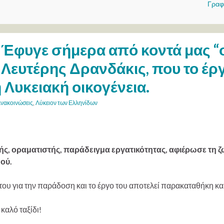
Γραφ
Έφυγε σήμερα από κοντά μας “
Λευτέρης Δρανδάκις, που το έρ
η Λυκειακή οικογένεια.
νακοινώσεις
,
Λύκειον των Ελληνίδων
ς, οραματιστής, παράδειγμα εργατικότητας, αφιέρωσε τη ζ
ού.
του για την παράδοση και το έργο του αποτελεί παρακαταθήκη κα
καλό ταξίδι!