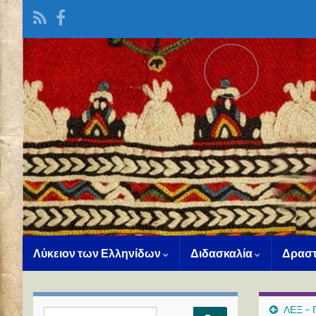
Λύκειον των Ελληνίδων
Διδασκαλία
Δραστ
ΛΕΞ – 
Search for: