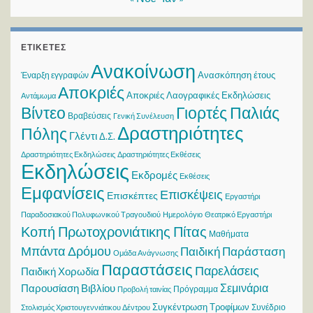
ΕΤΙΚΈΤΕΣ
Ανακοίνωση
Ανασκόπηση έτους
Έναρξη εγγραφών
Αποκριές
Αποκριές Λαογραφικές Εκδηλώσεις
Αντάμωμα
Βίντεο
Γιορτές Παλιάς
Βραβεύσεις
Γενική Συνέλευση
Δραστηριότητες
Πόλης
Γλέντι
Δ.Σ.
Δραστηριότητες Εκδηλώσεις
Δραστηριότητες Εκθέσεις
Εκδηλώσεις
Εκδρομές
Εκθέσεις
Εμφανίσεις
Επισκέψεις
Επισκέπτες
Εργαστήρι
Παραδοσιακού Πολυφωνικού Τραγουδιού
Ημερολόγιο
Θεατρικό Εργαστήρι
Κοπή Πρωτοχρονιάτικης Πίτας
Μαθήματα
Μπάντα Δρόμου
Παιδική Παράσταση
Ομάδα Ανάγνωσης
Παραστάσεις
Παρελάσεις
Παιδική Χορωδία
Σεμινάρια
Παρουσίαση Βιβλίου
Πρόγραμμα
Προβολή ταινίας
Συγκέντρωση Τροφίμων
Συνέδριο
Στολισμός Χριστουγεννιάτικου Δέντρου