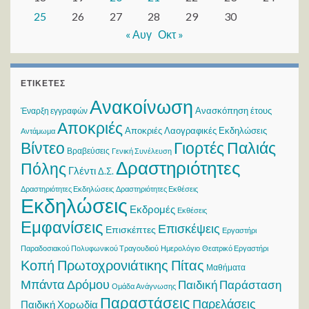
25
26
27
28
29
30
« Αυγ
Οκτ »
ΕΤΙΚΈΤΕΣ
Ανακοίνωση
Ανασκόπηση έτους
Έναρξη εγγραφών
Αποκριές
Αποκριές Λαογραφικές Εκδηλώσεις
Αντάμωμα
Βίντεο
Γιορτές Παλιάς
Βραβεύσεις
Γενική Συνέλευση
Δραστηριότητες
Πόλης
Γλέντι
Δ.Σ.
Δραστηριότητες Εκδηλώσεις
Δραστηριότητες Εκθέσεις
Εκδηλώσεις
Εκδρομές
Εκθέσεις
Εμφανίσεις
Επισκέψεις
Επισκέπτες
Εργαστήρι
Παραδοσιακού Πολυφωνικού Τραγουδιού
Ημερολόγιο
Θεατρικό Εργαστήρι
Κοπή Πρωτοχρονιάτικης Πίτας
Μαθήματα
Μπάντα Δρόμου
Παιδική Παράσταση
Ομάδα Ανάγνωσης
Παραστάσεις
Παρελάσεις
Παιδική Χορωδία