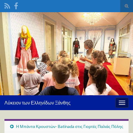
Ενα
φόρ
Search for:
ανα
Λύκειον των Ελληνίδων Ξάνθης
Εναλ
πλοή
Η Μπάντα Κρουστών- Batinada στις Γιορτές Παλιάς Πόλης