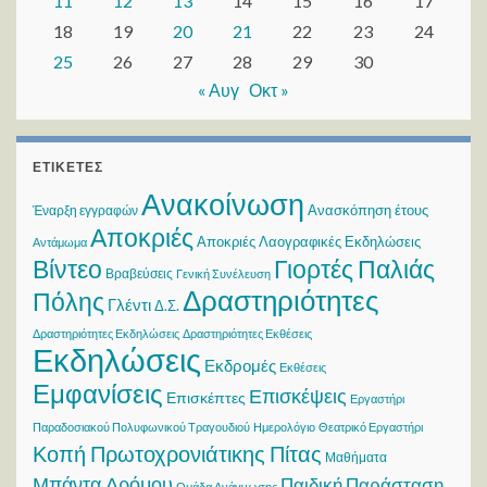
11
12
13
14
15
16
17
18
19
20
21
22
23
24
25
26
27
28
29
30
« Αυγ
Οκτ »
ΕΤΙΚΈΤΕΣ
Ανακοίνωση
Ανασκόπηση έτους
Έναρξη εγγραφών
Αποκριές
Αποκριές Λαογραφικές Εκδηλώσεις
Αντάμωμα
Βίντεο
Γιορτές Παλιάς
Βραβεύσεις
Γενική Συνέλευση
Δραστηριότητες
Πόλης
Γλέντι
Δ.Σ.
Δραστηριότητες Εκδηλώσεις
Δραστηριότητες Εκθέσεις
Εκδηλώσεις
Εκδρομές
Εκθέσεις
Εμφανίσεις
Επισκέψεις
Επισκέπτες
Εργαστήρι
Παραδοσιακού Πολυφωνικού Τραγουδιού
Ημερολόγιο
Θεατρικό Εργαστήρι
Κοπή Πρωτοχρονιάτικης Πίτας
Μαθήματα
Μπάντα Δρόμου
Παιδική Παράσταση
Ομάδα Ανάγνωσης