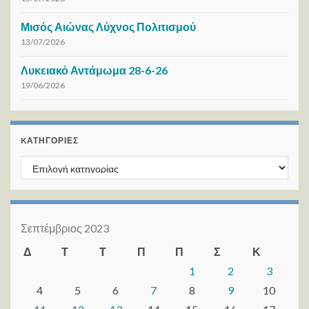
Μισός Αιώνας Λύχνος Πολιτισμού
13/07/2026
Λυκειακό Αντάμωμα 28-6-26
19/06/2026
KΑΤΗΓΟΡΊΕΣ
Kατηγορίες
Σεπτέμβριος 2023
Δ
Τ
Τ
Π
Π
Σ
Κ
1
2
3
4
5
6
7
8
9
10