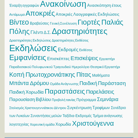
Ανακοίνωση
Ανασκόπηση έτους
Έναρξη εγγραφών
Αποκριές
Αποκριές Λαογραφικές Εκδηλώσεις
Αντάμωμα
Βίντεο
Γιορτές Παλιάς
Βραβεύσεις
Γενική Συνέλευση
Δραστηριότητες
Πόλης
Γλέντι
Δ.Σ.
Δραστηριότητες Εκδηλώσεις
Δραστηριότητες Εκθέσεις
Εκδηλώσεις
Εκδρομές
Εκθέσεις
Εμφανίσεις
Επισκέψεις
Επισκέπτες
Εργαστήρι
Παραδοσιακού Πολυφωνικού Τραγουδιού
Ημερολόγιο
Θεατρικό Εργαστήρι
Κοπή Πρωτοχρονιάτικης Πίτας
Μαθήματα
Μπάντα Δρόμου
Παιδική Παράσταση
Ομάδα Ανάγνωσης
Παραστάσεις
Παρελάσεις
Παιδική Χορωδία
Σεμινάρια
Παρουσίαση Βιβλίου
Πρόγραμμα
Προβολή ταινίας
Συγκέντρωση Τροφίμων
Συνέδριο
Στολισμός Χριστουγεννιάτικου Δέντρου
των Λυκείων
Συναντήσεις μελών
Ταξίδια-Εκδρομές
Τμήμα ανάγνωσης
Χριστούγεννα
Χορωδία
λογοτεχνίας
Χορευτική ομάδα