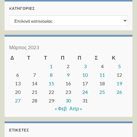
KΑΤΗΓΟΡΊΕΣ
Kατηγορίες
Μάρτιος 2023
Δ
Τ
Τ
Π
Π
Σ
Κ
1
2
3
4
5
6
7
8
9
10
11
12
13
14
15
16
17
18
19
20
21
22
23
24
25
26
27
28
29
30
31
« Φεβ
Απρ »
ΕΤΙΚΈΤΕΣ