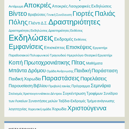
Αποκριές
Αποκριές Λαογραφικές Εκδηλώσεις
Αντάμωμα
Βίντεο
Γιορτές Παλιάς
Βραβεύσεις
Γενική Συνέλευση
Δραστηριότητες
Πόλης
Γλέντι
Δ.Σ.
Δραστηριότητες Εκδηλώσεις
Δραστηριότητες Εκθέσεις
Εκδηλώσεις
Εκδρομές
Εκθέσεις
Εμφανίσεις
Επισκέψεις
Επισκέπτες
Εργαστήρι
Παραδοσιακού Πολυφωνικού Τραγουδιού
Ημερολόγιο
Θεατρικό Εργαστήρι
Κοπή Πρωτοχρονιάτικης Πίτας
Μαθήματα
Μπάντα Δρόμου
Παιδική Παράσταση
Ομάδα Ανάγνωσης
Παραστάσεις
Παρελάσεις
Παιδική Χορωδία
Σεμινάρια
Παρουσίαση Βιβλίου
Πρόγραμμα
Προβολή ταινίας
Συγκέντρωση Τροφίμων
Συνέδριο
Στολισμός Χριστουγεννιάτικου Δέντρου
των Λυκείων
Συναντήσεις μελών
Ταξίδια-Εκδρομές
Τμήμα ανάγνωσης
Χριστούγεννα
Χορωδία
λογοτεχνίας
Χορευτική ομάδα