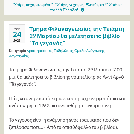
“Χαῖρε, κεχαριτωμένη”- “Χαίρε, ω χαίρε , Ελευθεριά !” Χρόνια
πολλά Ελλάδα!
Τμήμα Φιλαναγνωσίας την Τετάρτη
ΜΑΡ
24
29 Μαρτίου θα μελετήσει το βιβλίο
2023
“Το γεγονός”
Κατηγορία
Δραστηριότητες
,
Εκδηλώσεις
,
Ομάδα Ανάγνωσης
Λογοτεχνίας
Το τμήμα Φιλαναγνωσίας την Τετάρτη 29 Μαρτίου, 7.00
μ.μ. θα μελετήσει το βιβλίο της νομπελίστριας Αννί Αρνό
“Το γεγονός”.
Πώς να αντιμετωπίσει μια εικοσιτριάχρονη φοιτήτρια και
ανύπαντρη το 1963 μια ανεπιθύμητη εγκυμοσύνη;
Το γεγονός είναι η ανάμνηση ενός τραύματος που δεν
ξεπέρασε ποτέ… ( Από το οπισθόφυλλο του βιβλίου).