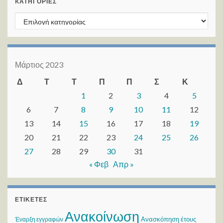
KΑΤΗΓΟΡΊΕΣ
Kατηγορίες
Μάρτιος 2023
Δ
Τ
Τ
Π
Π
Σ
Κ
1
2
3
4
5
6
7
8
9
10
11
12
13
14
15
16
17
18
19
20
21
22
23
24
25
26
27
28
29
30
31
« Φεβ
Απρ »
ΕΤΙΚΈΤΕΣ
Ανακοίνωση
Ανασκόπηση έτους
Έναρξη εγγραφών