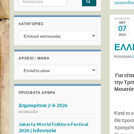
τραγουδιο
ΟΚΤ
KΑΤΗΓΟΡΊΕΣ
07
Kατηγορίες
2022
ΕΛΛ
Κατηγορία
Δ
ΑΡΧΕΙΟ / ΜΗΝΑ
ΑΡΧΕΙΟ / ΜΗΝΑ
Για τέτ
την Τρί
Μουσόπ
ΠΡΌΣΦΑΤΑ ΆΡΘΡΑ
Δημοκρίτεια 2-8-2026
03/08/2026
Κατά το 
Θα προσεγ
Jakarta World Folklore Festival
προηγείτ
2026 | Ινδονησία