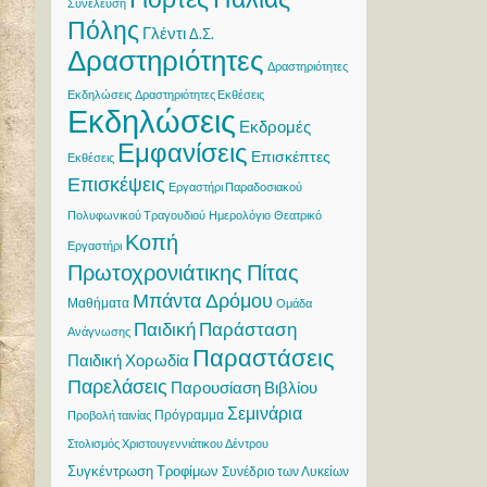
Συνέλευση
Πόλης
Γλέντι
Δ.Σ.
Δραστηριότητες
Δραστηριότητες
Εκδηλώσεις
Δραστηριότητες Εκθέσεις
Εκδηλώσεις
Εκδρομές
Εμφανίσεις
Επισκέπτες
Εκθέσεις
Επισκέψεις
Εργαστήρι Παραδοσιακού
Πολυφωνικού Τραγουδιού
Ημερολόγιο
Θεατρικό
Κοπή
Εργαστήρι
Πρωτοχρονιάτικης Πίτας
Μπάντα Δρόμου
Μαθήματα
Ομάδα
Παιδική Παράσταση
Ανάγνωσης
Παραστάσεις
Παιδική Χορωδία
Παρελάσεις
Παρουσίαση Βιβλίου
Σεμινάρια
Πρόγραμμα
Προβολή ταινίας
Στολισμός Χριστουγεννιάτικου Δέντρου
Συγκέντρωση Τροφίμων
Συνέδριο των Λυκείων