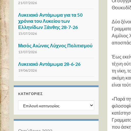
Οι συγγρ
21/07/2026
Θουκυδίδ
Λυκειακό Αντάμωμα για τα 50
χρόνια του Λυκείου των
Δύο ξένοι
Ελληνίδων Ξάνθης 28-7-26
Γραμματε
15/07/2026
Αιμίλιος 
αποσπάσμα
Μισός Αιώνας Λύχνος Πολιτισμού
13/07/2026
Έως εκεί
τέχνη ούτ
Λυκειακό Αντάμωμα 28-6-26
τη νίκη, 
19/06/2026
ακόμη κα
είναι το
KΑΤΗΓΟΡΊΕΣ
«Παρά την
Kατηγορίες
φιλοσοφία
κατέστησ
Γραμματολ
που άσκησ
Οκτώβριος 2022