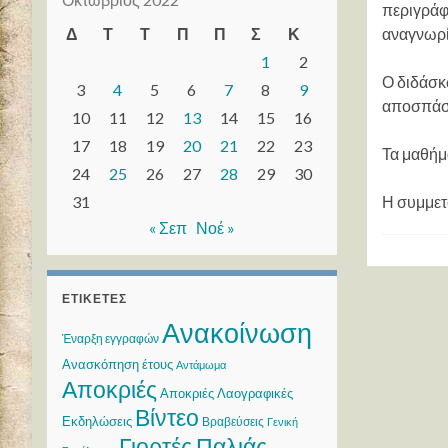
περιγράφε
Δ
Τ
Τ
Π
Π
Σ
Κ
αναγνωρί
1
2
Ο διδάσκ
3
4
5
6
7
8
9
αποσπάσμ
10
11
12
13
14
15
16
17
18
19
20
21
22
23
Τα μαθήμ
24
25
26
27
28
29
30
31
Η συμμετ
« Σεπ
Νοέ »
ΕΤΙΚΈΤΕΣ
Ανακοίνωση
Έναρξη εγγραφών
Ανασκόπηση έτους
Αντάμωμα
Αποκριές
Αποκριές Λαογραφικές
Βίντεο
Εκδηλώσεις
Βραβεύσεις
Γενική
Γιορτές Παλιάς