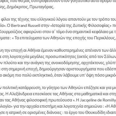
αφείς που θα μας συντροφεύσουν στον γοητευτικό αυτό δρόμο το
ης, Δημόκριτος, Πρωταγόρας.
 φίλοι της τέχνης του ελληνικού λόγου απαντούν με τον τρόπο τ
ία». Ο Bertrand Russell στην «Ιστορία της Δυτικής Φιλοσοφίας» 
Χουρμούζιος αφιερώνει στον α΄ τόμο ένα σημαντικό κεφάλαιο με τ
τα : « Τα επιτεύγματα των Αθηνών της εποχής του Περικλέους, ε
νη την εποχή αι Αθήναι έμεναν καθυστερημένες απέναντι των άλλ
ε στη λογοτεχνία μεγάλες προσωπικότητες (εκτός από τον Σόλωνα
τον πλούτο και την ανάγκη της ανοικοδόμησης, αρχιτέκτονες, γλ
ι στη σημερινή εποχή, δημιούργησαν αριστουργήματα που εδέσπ
ύτο ακόμη πιο πολύ εκπληκτικό, όταν λάβουμε υπ’ όψη πόσο μικρ
 πολιτική κατάρρευση, το γόητρο των Αθηνών επέζησε και για μια
ς. Η Αλεξάνδρεια επεσκίασε τας Αθήνας στα μαθηματικά και στην
αν τας Αθήνας φιλοσοφική πρωτεύουσα ». Η Jacqeline de Romilly
ογία» για την αρχαία επιστήμη και λογοτεχνία σημειώνει : «Η Αθ
ε η ιατρική σε ορισμένες διάνοιες : το έργο του Θουκυδίδη ιδιαιτ