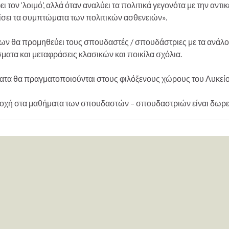
ι τον ‘λοιμό’, αλλά όταν αναλύει τα πολιτικά γεγονότα με την αντικ
σει τα συμπτώματα των πολιτικών ασθενειών».
ων θα προμηθεύει τους σπουδαστές / σπουδάστριες με τα ανάλο
ατα και μεταφράσεις κλασικών και ποικίλα σχόλια.
ατα θα πραγματοποιούνται στους φιλόξενους χώρους του Λυκείο
οχή στα μαθήματα των σπουδαστών – σπουδαστριών είναι δωρεά