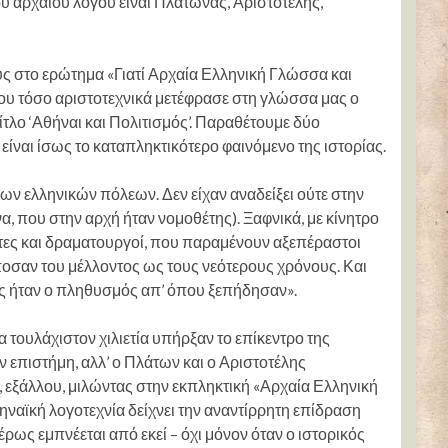
υ αρχαίου λόγου είναι Πλάτωνας, Αριστοτέλης,
ους στο ερώτημα «Γιατί Αρχαία Ελληνική Γλώσσα και
που τόσο αριστοτεχνικά μετέφρασε στη γλώσσα μας ο
ίτλο ‘Αθήναι και Πολιτισμός’. Παραθέτουμε δύο
ίναι ίσως το καταπληκτικότερο φαινόμενο της ιστορίας.
ων ελληνικών πόλεων. Δεν είχαν αναδείξει ούτε στην
, που στην αρχή ήταν νομοθέτης). Ξαφνικά, με κίνητρο
ύπτες και δραματουργοί, που παραμένουν αξεπέραστοι
οσαν του μέλλοντος ως τους νεότερους χρόνους. Και
ός ήταν ο πληθυσμός απ’ όπου ξεπήδησαν».
 τουλάχιστον χιλιετία υπήρξαν το επίκεντρο της
 επιστήμη, αλλ’ ο Πλάτων και ο Αριστοτέλης
, εξάλλου, μιλώντας στην εκπληκτική «Αρχαία Ελληνική
ηναϊκή λογοτεχνία δείχνει την αναντίρρητη επίδραση
έρως εμπνέεται από εκεί – όχι μόνον όταν ο ιστορικός