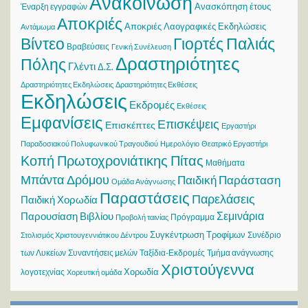
Ανακοίνωση
Ανασκόπηση έτους
Έναρξη εγγραφών
Αποκριές
Αποκριές Λαογραφικές Εκδηλώσεις
Αντάμωμα
Βίντεο
Γιορτές Παλιάς
Βραβεύσεις
Γενική Συνέλευση
Δραστηριότητες
Πόλης
Γλέντι
Δ.Σ.
Δραστηριότητες Εκδηλώσεις
Δραστηριότητες Εκθέσεις
Εκδηλώσεις
Εκδρομές
Εκθέσεις
Εμφανίσεις
Επισκέψεις
Επισκέπτες
Εργαστήρι
Παραδοσιακού Πολυφωνικού Τραγουδιού
Ημερολόγιο
Θεατρικό Εργαστήρι
Κοπή Πρωτοχρονιάτικης Πίτας
Μαθήματα
Μπάντα Δρόμου
Παιδική Παράσταση
Ομάδα Ανάγνωσης
Παραστάσεις
Παρελάσεις
Παιδική Χορωδία
Σεμινάρια
Παρουσίαση Βιβλίου
Πρόγραμμα
Προβολή ταινίας
Συγκέντρωση Τροφίμων
Συνέδριο
Στολισμός Χριστουγεννιάτικου Δέντρου
των Λυκείων
Συναντήσεις μελών
Ταξίδια-Εκδρομές
Τμήμα ανάγνωσης
Χριστούγεννα
Χορωδία
λογοτεχνίας
Χορευτική ομάδα