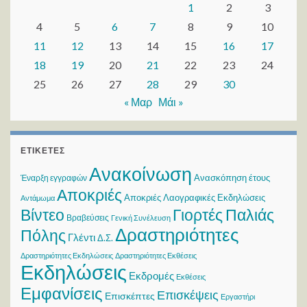
1
2
3
4
5
6
7
8
9
10
11
12
13
14
15
16
17
18
19
20
21
22
23
24
25
26
27
28
29
30
« Μαρ
Μάι »
ΕΤΙΚΈΤΕΣ
Ανακοίνωση
Ανασκόπηση έτους
Έναρξη εγγραφών
Αποκριές
Αποκριές Λαογραφικές Εκδηλώσεις
Αντάμωμα
Βίντεο
Γιορτές Παλιάς
Βραβεύσεις
Γενική Συνέλευση
Δραστηριότητες
Πόλης
Γλέντι
Δ.Σ.
Δραστηριότητες Εκδηλώσεις
Δραστηριότητες Εκθέσεις
Εκδηλώσεις
Εκδρομές
Εκθέσεις
Εμφανίσεις
Επισκέψεις
Επισκέπτες
Εργαστήρι