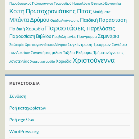
Παραδοσιακού Πολυφωνικού Τραγουδιού
Ημερολόγιο
Θεατρικό Εργαστήρι
Κοπή Πρωτοχρονιάτικης Πίτας
Μαθήματα
Μπάντα Δρόμου
Παιδική Παράσταση
Ομάδα Ανάγνωσης
Παραστάσεις
Παρελάσεις
Παιδική Χορωδία
Σεμινάρια
Παρουσίαση Βιβλίου
Πρόγραμμα
Προβολή ταινίας
Συγκέντρωση Τροφίμων
Συνέδριο
Στολισμός Χριστουγεννιάτικου Δέντρου
των Λυκείων
Συναντήσεις μελών
Ταξίδια-Εκδρομές
Τμήμα ανάγνωσης
Χριστούγεννα
Χορωδία
λογοτεχνίας
Χορευτική ομάδα
ΜΕΤΑΣΤΟΙΧΕΊΑ
Σύνδεση
Ροή καταχωρίσεων
Ροή σχολίων
WordPress.org