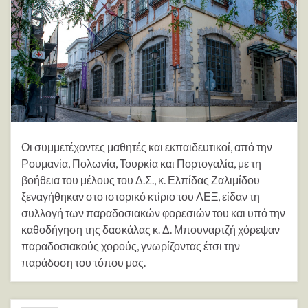
Οι συμμετέχοντες μαθητές και εκπαιδευτικοί, από την
Ρουμανία, Πολωνία, Τουρκία και Πορτογαλία, με τη
βοήθεια του μέλους του Δ.Σ., κ. Ελπίδας Ζαλιμίδου
ξεναγήθηκαν στο ιστορικό κτίριο του ΛΕΞ, είδαν τη
συλλογή των παραδοσιακών φορεσιών του και υπό την
καθοδήγηση της δασκάλας κ. Δ. Μπουναρτζή χόρεψαν
παραδοσιακούς χορούς, γνωρίζοντας έτσι την
παράδοση του τόπου μας.