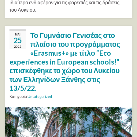
ιδιαίτερο ενδιαφέρον για τις φορεσιές και τις δράσεις
του Λυκείου.
Το Γυμνάσιο Γενισέας στο
ΜΆΙ
25
πλαίσιο του προγράμματος
2022
«Erasmus+» με τίτλο “Eco
experiences in European schools!”
επισκέφθηκε το χώρο του Λυκείου
των Ελληνίδων Ξάνθης στις
13/5/22.
Κατηγορία
Uncategorized