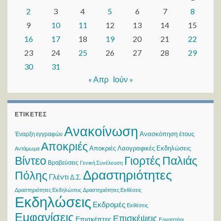
2
3
4
5
6
7
8
9
10
11
12
13
14
15
16
17
18
19
20
21
22
23
24
25
26
27
28
29
30
31
« Απρ
Ιούν »
ΕΤΙΚΈΤΕΣ
Ανακοίνωση
Ανασκόπηση έτους
Έναρξη εγγραφών
Αποκριές
Αποκριές Λαογραφικές Εκδηλώσεις
Αντάμωμα
Βίντεο
Γιορτές Παλιάς
Βραβεύσεις
Γενική Συνέλευση
Δραστηριότητες
Πόλης
Γλέντι
Δ.Σ.
Δραστηριότητες Εκδηλώσεις
Δραστηριότητες Εκθέσεις
Εκδηλώσεις
Εκδρομές
Εκθέσεις
Εμφανίσεις
Επισκέψεις
Επισκέπτες
Εργαστήρι