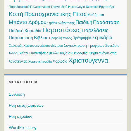
Παραδοσιακού Πολυφωνικού Τραγουδιού
Ημερολόγιο
Θεατρικό Εργαστήρι
Κοπή Πρωτοχρονιάτικης Πίτας
Μαθήματα
Μπάντα Δρόμου
Παιδική Παράσταση
Ομάδα Ανάγνωσης
Παραστάσεις
Παρελάσεις
Παιδική Χορωδία
Σεμινάρια
Παρουσίαση Βιβλίου
Πρόγραμμα
Προβολή ταινίας
Συγκέντρωση Τροφίμων
Συνέδριο
Στολισμός Χριστουγεννιάτικου Δέντρου
των Λυκείων
Συναντήσεις μελών
Ταξίδια-Εκδρομές
Τμήμα ανάγνωσης
Χριστούγεννα
Χορωδία
λογοτεχνίας
Χορευτική ομάδα
ΜΕΤΑΣΤΟΙΧΕΊΑ
Σύνδεση
Ροή καταχωρίσεων
Ροή σχολίων
WordPress.org