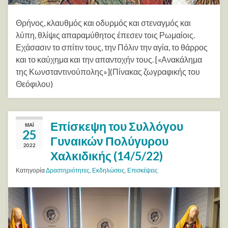
Θρήνος, κλαυθμός και οδυρμός και στεναγμός και
λύπη, θλίψις απαραμύθητος έπεσεν τοις Ρωμαίοις.
Εχάσασιν το σπίτιν τους, την Πόλιν την αγία, το θάρρος
και το καύχημα και την απαντοχήν τους. [«Ανακάλημα
της Κωνσταντινούπολης»](Πίνακας ζωγραφικής του
Θεόφιλου)
Επίσκεψη του Συλλόγου
ΜΆΙ
25
Γυναικών Πολύγυρου
2022
Χαλκιδικής (14/5/22)
Κατηγορία
Δραστηριότητες
,
Εκδηλώσεις
,
Επισκέψεις