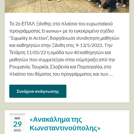
Το 2ο ΕΠΑΛ Ξάνθης στο πλαίσιο του ευρωπαϊκού
προγράμματος Erasmus+ με το εγκεκριμένο σχέδιο
“Equality in Action”, διοργάνωσε συνάντηση μαθητών
και καθηγητών στην Ξάνθη στις 9-13/5/2022. Tην
Τετάρτη 11/05/22 η ομάδα των 40 καθηγητών και
μαθητών που συμμετείχαν στην σύμπραξη από την
Ρουμανία, Τουρκία, Σλοβενία και Πορτογαλία, στο
πλαίσιο του θέματος του προγράμματος και των …
Συνέχεια ανάγνωσης
«Ανακάλημα της
ΜΆΙ
29
Κωνσταντινούπολης»
2022