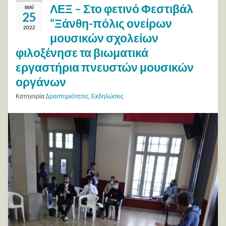
ΛΕΞ – Στο φετινό Φεστιβάλ
ΜΆΙ
25
“Ξάνθη-πόλις ονείρων
2022
μουσικών σχολείων
φιλοξένησε τα βιωματικά
εργαστήρια πνευστών μουσικών
οργάνων
Κατηγορία
Δραστηριότητες
,
Εκδηλώσεις