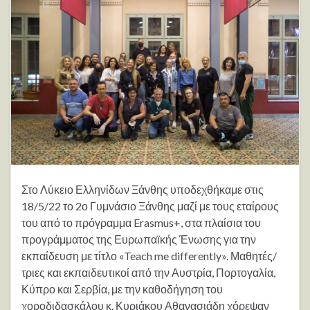
Στο Λύκειο Ελληνίδων Ξάνθης υποδεχθήκαμε στις
18/5/22 το 2ο Γυμνάσιο Ξάνθης μαζί με τους εταίρους
του από το πρόγραμμα Erasmus+, στα πλαίσια του
προγράμματος της Ευρωπαϊκής Ένωσης για την
εκπαίδευση με τίτλο «Teach me differently». Μαθητές/
τριες και εκπαιδευτικοί από την Αυστρία, Πορτογαλία,
Κύπρο και Σερβία, με την καθοδήγηση του
χοροδιδασκάλου κ. Κυριάκου Αθανασιάδη χόρεψαν