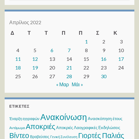
Απρίλιος 2022
Δ
Τ
Τ
Π
Π
Σ
Κ
1
2
3
4
5
6
7
8
9
10
11
12
13
14
15
16
17
18
19
20
21
22
23
24
25
26
27
28
29
30
« Μαρ
Μάι »
ΕΤΙΚΈΤΕΣ
Ανακοίνωση
Ανασκόπηση έτους
Έναρξη εγγραφών
Αποκριές
Αποκριές Λαογραφικές Εκδηλώσεις
Αντάμωμα
Βίντεο
Γιορτές Παλιάς
Βραβεύσεις
Γενική Συνέλευση