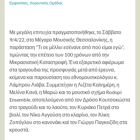
Εμφανίσεις
,
Χορευτικής Ομάδας
Με μεγάλη επιτυχία πραγματοποιήθηκε, το Σάββατο
9/4/22, στο Μέγαρο Μουσικής Θεσσαλονίκης, η
παράσταση “Τι σε μέλλει εσένανε από πού είμαι εγώ”,
τιμώντας την επέτειο των 100 χρόνων από την
Μικρασιατική Καταστροφή. Ένα εξαιρετικό αφιέρωμα
στα τραγουδια της προσφυγιάς μετά από έρευνα,
κείμενα και παρουσίαση του εθνομουσικολόγου κ.
Λάμπρου Λιάβα. Συμμετείχαν η Λιζέτα Καλημέρη, η
Μελίνα Κανά, η Μαριώ και το μουσικό σχήμα Rodopi
Ensemble, αποτελούμενο από τον Δρόσο Κουτσοκώστα
στο τραγούδι και το λαούτο, τον Κυριάκο Πετρά στο
βιολί, τον Νίκο Αγγούση στο κλαρίνο, τον Άλκη
Ζοπόγλου στο κανονάκι καί τον Γιώργο Παγκοζίδη στα
κρουστά.