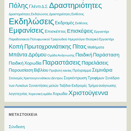
Δραστηριότητες
Πόλης
Γλέντι
Δ.Σ.
Δραστηριότητες Εκδηλώσεις
Δραστηριότητες Εκθέσεις
Εκδηλώσεις
Εκδρομές
Εκθέσεις
Εμφανίσεις
Επισκέψεις
Επισκέπτες
Εργαστήρι
Παραδοσιακού Πολυφωνικού Τραγουδιού
Ημερολόγιο
Θεατρικό Εργαστήρι
Κοπή Πρωτοχρονιάτικης Πίτας
Μαθήματα
Μπάντα Δρόμου
Παιδική Παράσταση
Ομάδα Ανάγνωσης
Παραστάσεις
Παρελάσεις
Παιδική Χορωδία
Σεμινάρια
Παρουσίαση Βιβλίου
Πρόγραμμα
Προβολή ταινίας
Συγκέντρωση Τροφίμων
Συνέδριο
Στολισμός Χριστουγεννιάτικου Δέντρου
των Λυκείων
Συναντήσεις μελών
Ταξίδια-Εκδρομές
Τμήμα ανάγνωσης
Χριστούγεννα
Χορωδία
λογοτεχνίας
Χορευτική ομάδα
ΜΕΤΑΣΤΟΙΧΕΊΑ
Σύνδεση