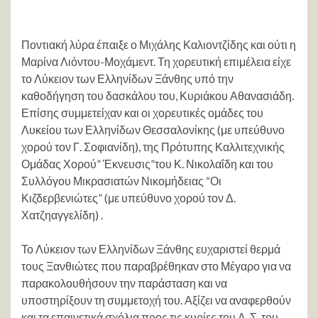
Ποντιακή λύρα έπαιξε ο Μιχάλης Καλιοντζίδης και ούτι η
Μαρίνα Λιόντου-Μοχάμεντ. Τη χορευτική επιμέλεια είχε
το Λύκειον των Ελληνίδων Ξάνθης υπό την
καθοδήγηση του δασκάλου του, Κυριάκου Αθανασιάδη.
Επίσης συμμετείχαν και οι χορευτικές ομάδες του
Λυκείου των Ελληνίδων Θεσσαλονίκης (με υπεύθυνο
χορού τον Γ. Σοφιανίδη), της Πρότυπης Καλλιτεχνικής
Ομάδας Χορού” Έκνευσις”του Κ. Νικολαΐδη και του
Συλλόγου Μικρασιατών Νικομήδειας “Οι
Κιζδερβενιώτες” (με υπεύθυνο χορού τον Δ.
Χατζηαγγελίδη) .
Το Λύκειον των Ελληνίδων Ξάνθης ευχαριστεί θερμά
τους Ξανθιώτες που παραβρέθηκαν στο Μέγαρο για να
παρακολουθήσουν την παράσταση και να
υποστηρίξουν τη συμμετοχή του. Αξίζει να αναφερθούν
και τα επαινετικά σχόλια προς τις κυρίες του Δ. Σ. του