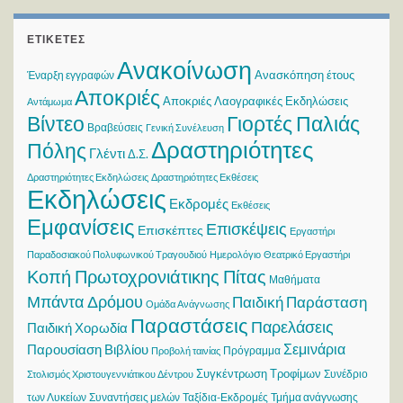
ΕΤΙΚΈΤΕΣ
Ανακοίνωση
Ανασκόπηση έτους
Έναρξη εγγραφών
Αποκριές
Αποκριές Λαογραφικές Εκδηλώσεις
Αντάμωμα
Βίντεο
Γιορτές Παλιάς
Βραβεύσεις
Γενική Συνέλευση
Δραστηριότητες
Πόλης
Γλέντι
Δ.Σ.
Δραστηριότητες Εκδηλώσεις
Δραστηριότητες Εκθέσεις
Εκδηλώσεις
Εκδρομές
Εκθέσεις
Εμφανίσεις
Επισκέψεις
Επισκέπτες
Εργαστήρι
Παραδοσιακού Πολυφωνικού Τραγουδιού
Ημερολόγιο
Θεατρικό Εργαστήρι
Κοπή Πρωτοχρονιάτικης Πίτας
Μαθήματα
Μπάντα Δρόμου
Παιδική Παράσταση
Ομάδα Ανάγνωσης
Παραστάσεις
Παρελάσεις
Παιδική Χορωδία
Σεμινάρια
Παρουσίαση Βιβλίου
Πρόγραμμα
Προβολή ταινίας
Συγκέντρωση Τροφίμων
Συνέδριο
Στολισμός Χριστουγεννιάτικου Δέντρου
των Λυκείων
Συναντήσεις μελών
Ταξίδια-Εκδρομές
Τμήμα ανάγνωσης