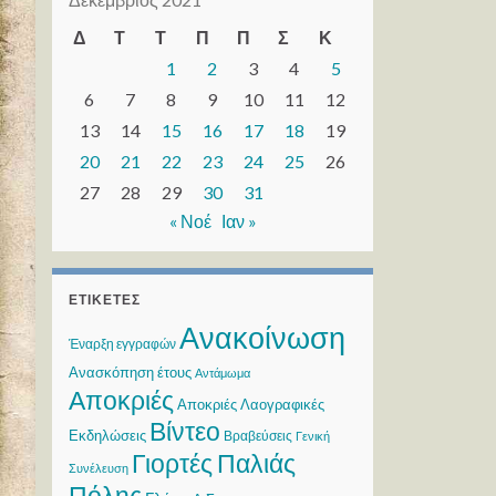
Δ
Τ
Τ
Π
Π
Σ
Κ
1
2
3
4
5
6
7
8
9
10
11
12
13
14
15
16
17
18
19
20
21
22
23
24
25
26
27
28
29
30
31
« Νοέ
Ιαν »
ΕΤΙΚΈΤΕΣ
Ανακοίνωση
Έναρξη εγγραφών
Ανασκόπηση έτους
Αντάμωμα
Αποκριές
Αποκριές Λαογραφικές
Βίντεο
Εκδηλώσεις
Βραβεύσεις
Γενική
Γιορτές Παλιάς
Συνέλευση
Πόλης