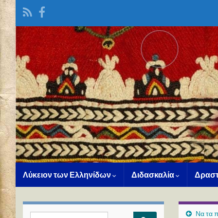
Λύκειον των Ελληνίδων
Διδασκαλία
Δραστ
Να τα 
Search for: