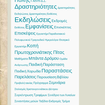
Γλέντι
Δ.Σ.
Δραστηριότητες
Δραστηριότητες
Εκδηλώσεις
Δραστηριότητες Εκθέσεις
Εκδηλώσεις
Εκδρομές
Εμφανίσεις
Επισκέπτες
Εκθέσεις
Επισκέψεις
Εργαστήρι Παραδοσιακού
Πολυφωνικού Τραγουδιού
Ημερολόγιο
Θεατρικό
Κοπή
Εργαστήρι
Πρωτοχρονιάτικης Πίτας
Μπάντα Δρόμου
Μαθήματα
Ομάδα
Παιδική Παράσταση
Ανάγνωσης
Παραστάσεις
Παιδική Χορωδία
Παρελάσεις
Παρουσίαση Βιβλίου
Σεμινάρια
Πρόγραμμα
Προβολή ταινίας
Στολισμός Χριστουγεννιάτικου Δέντρου
Συγκέντρωση Τροφίμων
Συνέδριο των Λυκείων
Συναντήσεις μελών
Ταξίδια-Εκδρομές
Τμήμα