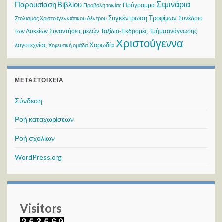
Σεμινάρια
Παρουσίαση Βιβλίου
Πρόγραμμα
Προβολή ταινίας
Συγκέντρωση Τροφίμων
Συνέδριο
Στολισμός Χριστουγεννιάτικου Δέντρου
των Λυκείων
Συναντήσεις μελών
Ταξίδια-Εκδρομές
Τμήμα ανάγνωσης
Χριστούγεννα
Χορωδία
λογοτεχνίας
Χορευτική ομάδα
ΜΕΤΑΣΤΟΙΧΕΊΑ
Σύνδεση
Ροή καταχωρίσεων
Ροή σχολίων
WordPress.org
Visitors