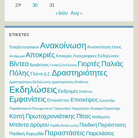
29
30
31
« Ιούν
Αυγ »
ΕΤΙΚΈΤΕΣ
Ανακοίνωση
Ανασκόπηση έτους
Έναρξη εγγραφών
Αποκριές
Αποκριές Λαογραφικές Εκδηλώσεις
Αντάμωμα
Βίντεο
Γιορτές Παλιάς
Βραβεύσεις
Γενική Συνέλευση
Δραστηριότητες
Πόλης
Γλέντι
Δ.Σ.
Δραστηριότητες Εκδηλώσεις
Δραστηριότητες Εκθέσεις
Εκδηλώσεις
Εκδρομές
Εκθέσεις
Εμφανίσεις
Επισκέψεις
Επισκέπτες
Εργαστήρι
Παραδοσιακού Πολυφωνικού Τραγουδιού
Ημερολόγιο
Θεατρικό Εργαστήρι
Κοπή Πρωτοχρονιάτικης Πίτας
Μαθήματα
Μπάντα Δρόμου
Παιδική Παράσταση
Ομάδα Ανάγνωσης
Παραστάσεις
Παρελάσεις
Παιδική Χορωδία