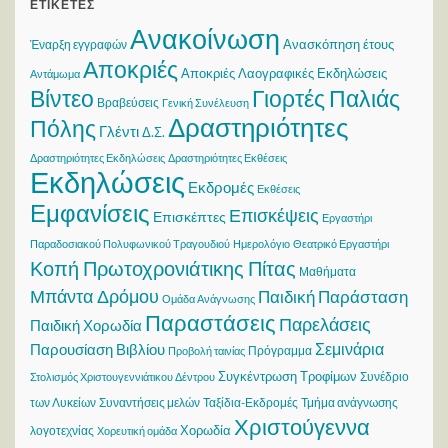
ΕΤΙΚΈΤΕΣ
Ανακοίνωση
Ανασκόπηση έτους
Έναρξη εγγραφών
Αποκριές
Αποκριές Λαογραφικές Εκδηλώσεις
Αντάμωμα
Βίντεο
Γιορτές Παλιάς
Βραβεύσεις
Γενική Συνέλευση
Δραστηριότητες
Πόλης
Γλέντι
Δ.Σ.
Δραστηριότητες Εκδηλώσεις
Δραστηριότητες Εκθέσεις
Εκδηλώσεις
Εκδρομές
Εκθέσεις
Εμφανίσεις
Επισκέψεις
Επισκέπτες
Εργαστήρι
Παραδοσιακού Πολυφωνικού Τραγουδιού
Ημερολόγιο
Θεατρικό Εργαστήρι
Κοπή Πρωτοχρονιάτικης Πίτας
Μαθήματα
Μπάντα Δρόμου
Παιδική Παράσταση
Ομάδα Ανάγνωσης
Παραστάσεις
Παρελάσεις
Παιδική Χορωδία
Σεμινάρια
Παρουσίαση Βιβλίου
Πρόγραμμα
Προβολή ταινίας
Συγκέντρωση Τροφίμων
Συνέδριο
Στολισμός Χριστουγεννιάτικου Δέντρου
των Λυκείων
Συναντήσεις μελών
Ταξίδια-Εκδρομές
Τμήμα ανάγνωσης
Χριστούγεννα
Χορωδία
λογοτεχνίας
Χορευτική ομάδα