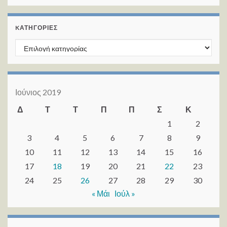
KΑΤΗΓΟΡΊΕΣ
Kατηγορίες
Ιούνιος 2019
Δ
Τ
Τ
Π
Π
Σ
Κ
1
2
3
4
5
6
7
8
9
10
11
12
13
14
15
16
17
18
19
20
21
22
23
24
25
26
27
28
29
30
« Μάι
Ιούλ »