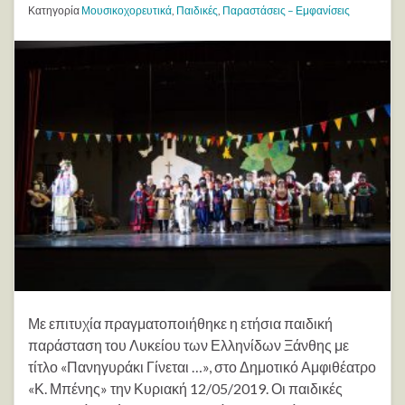
Κατηγορία
Μουσικοχορευτικά
,
Παιδικές
,
Παραστάσεις – Εμφανίσεις
Με επιτυχία πραγματοποιήθηκε η ετήσια παιδική
παράσταση του Λυκείου των Ελληνίδων Ξάνθης με
τίτλο «Πανηγυράκι Γίνεται …», στο Δημοτικό Αμφιθέατρο
«Κ. Μπένης» την Κυριακή 12/05/2019. Οι παιδικές