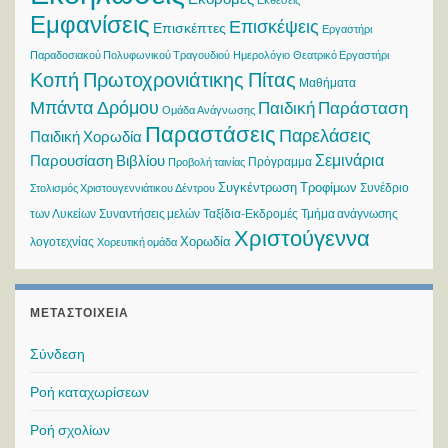
Εμφανίσεις
Επισκέψεις
Επισκέπτες
Εργαστήρι
Παραδοσιακού Πολυφωνικού Τραγουδιού
Ημερολόγιο
Θεατρικό Εργαστήρι
Κοπή Πρωτοχρονιάτικης Πίτας
Μαθήματα
Μπάντα Δρόμου
Παιδική Παράσταση
Ομάδα Ανάγνωσης
Παραστάσεις
Παρελάσεις
Παιδική Χορωδία
Σεμινάρια
Παρουσίαση Βιβλίου
Πρόγραμμα
Προβολή ταινίας
Συγκέντρωση Τροφίμων
Συνέδριο
Στολισμός Χριστουγεννιάτικου Δέντρου
των Λυκείων
Συναντήσεις μελών
Ταξίδια-Εκδρομές
Τμήμα ανάγνωσης
Χριστούγεννα
Χορωδία
λογοτεχνίας
Χορευτική ομάδα
ΜΕΤΑΣΤΟΙΧΕΊΑ
Σύνδεση
Ροή καταχωρίσεων
Ροή σχολίων