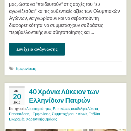
μας, ώστε να “παιδευτούν” στις αρχές του “ευ
αγωνίζεσθαι” και τις αυθεντικές αξίες των Ολυμπιακών
Αγώνων, να γνωρίσουν και να σεβαστούν τη
διαφορετικότητα, να συμμετάσχουν σε δράσεις
περιβαλλοντικής ευαισθητοποίησης και …
Συνέχεια ανάγνωσης
Εμφανίσεις
40 Χρόνια Λύκειον των
ΟΚΤ
20
Ελληνίδων Πατρών
2016
Κατηγορία
Δραστηριότητες
,
Επισκέψεις σε αδελφά Λύκεια
,
Παραστάσεις – Εμφανίσεις
,
Συμμετοχή σε Festivals
,
Ταξίδια –
Εκδρομές
,
Χορευτικής Ομάδας