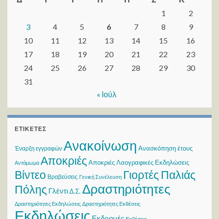
1
2
3
4
5
6
7
8
9
10
11
12
13
14
15
16
17
18
19
20
21
22
23
24
25
26
27
28
29
30
31
« Ιούλ
ΕΤΙΚΈΤΕΣ
Ανακοίνωση
Ανασκόπηση έτους
Έναρξη εγγραφών
Αποκριές
Αποκριές Λαογραφικές Εκδηλώσεις
Αντάμωμα
Βίντεο
Γιορτές Παλιάς
Βραβεύσεις
Γενική Συνέλευση
Δραστηριότητες
Πόλης
Γλέντι
Δ.Σ.
Δραστηριότητες Εκδηλώσεις
Δραστηριότητες Εκθέσεις
Εκδηλώσεις
Εκδρομές
Εκθέσεις