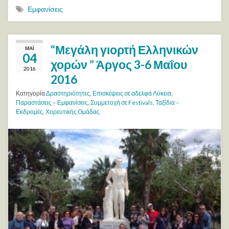
Εμφανίσεις
“Μεγάλη γιορτή Ελληνικών
ΜΆΙ
04
χορών ” Άργος 3-6 Μαΐου
2016
2016
Κατηγορία
Δραστηριότητες
,
Επισκέψεις σε αδελφά Λύκεια
,
Παραστάσεις – Εμφανίσεις
,
Συμμετοχή σε Festivals
,
Ταξίδια –
Εκδρομές
,
Χορευτικής Ομάδας