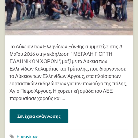
Το Λύκειον των Ελληνίδων Ξάνθης συμμετείχε στις 3
Μαΐου 2016 στην εκδήλωση “ ΜΕΓΑΛΗ ΓΙΟΡΤΗ
ΕΛΛΗΝΙΚΩΝ ΧΟΡΩΝ “, μαζί με τα Λύκεια των
Ελληνίδων Καλαμάτας και Τρίπολης, που διοργάνωσε
το Λύκειον των Ελληνίδων Άργους, στα πλαίσια των
εορταστικών εκδηλώσεων για τον πολιούχο της πόλης,
Άγιο Πέτρο Άργους. Η χορευτική ομάδα του ΛΕΞ
παρουσίασε χορούς και …
Συνέχεια ανάγνωσης
Εμφανίσεις