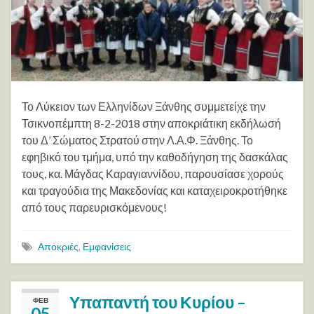
Το Λύκειον των Ελληνίδων Ξάνθης συμμετείχε την
Τσικνοπέμπτη 8-2-2018 στην αποκριάτικη εκδήλωσή
του Δ’ Σώματος Στρατού στην Λ.Α.Φ. Ξάνθης. Το
εφηβικό του τμήμα, υπό την καθοδήγηση της δασκάλας
τους, κα. Μάγδας Καραγιαννίδου, παρουσίασε χορούς
και τραγούδια της Μακεδονίας και καταχειροκροτήθηκε
από τους παρευρισκόμενους!
Αποκριές
,
Εμφανίσεις
Υπαπαντή του Κυρίου –
ΦΕΒ
05