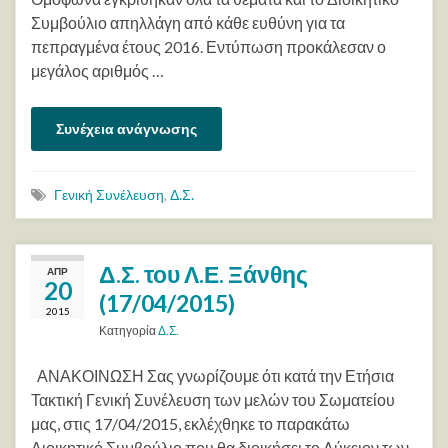
Συμβούλιο απηλλάγη από κάθε ευθύνη για τα
πεπραγμένα έτους 2016. Εντύπωση προκάλεσαν ο
μεγάλος αριθμός …
Συνέχεια ανάγνωσης
Γενική Συνέλευση
,
Δ.Σ.
Δ.Σ. του Λ.Ε. Ξάνθης
ΑΠΡ
20
(17/04/2015)
2015
Κατηγορία
Δ.Σ.
ΑΝΑΚΟΙΝΩΣΗ Σας γνωρίζουμε ότι κατά την Ετήσια
Τακτική Γενική Συνέλευση των μελών του Σωματείου
μας, στις 17/04/2015, εκλέχθηκε το παρακάτω
Διοικητικό Συμβούλιο που θα διοικήσει το Λύκειον των