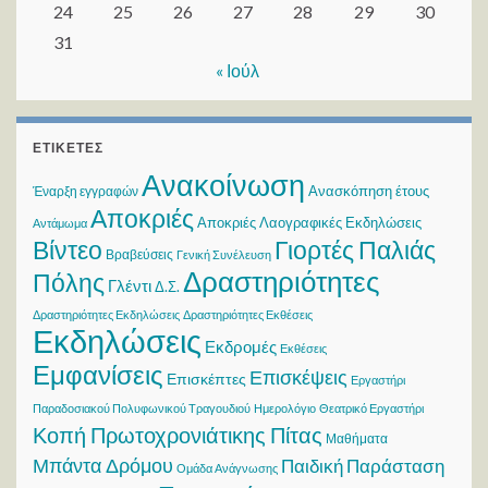
24
25
26
27
28
29
30
31
« Ιούλ
ΕΤΙΚΈΤΕΣ
Ανακοίνωση
Ανασκόπηση έτους
Έναρξη εγγραφών
Αποκριές
Αποκριές Λαογραφικές Εκδηλώσεις
Αντάμωμα
Βίντεο
Γιορτές Παλιάς
Βραβεύσεις
Γενική Συνέλευση
Δραστηριότητες
Πόλης
Γλέντι
Δ.Σ.
Δραστηριότητες Εκδηλώσεις
Δραστηριότητες Εκθέσεις
Εκδηλώσεις
Εκδρομές
Εκθέσεις
Εμφανίσεις
Επισκέψεις
Επισκέπτες
Εργαστήρι
Παραδοσιακού Πολυφωνικού Τραγουδιού
Ημερολόγιο
Θεατρικό Εργαστήρι
Κοπή Πρωτοχρονιάτικης Πίτας
Μαθήματα
Μπάντα Δρόμου
Παιδική Παράσταση
Ομάδα Ανάγνωσης