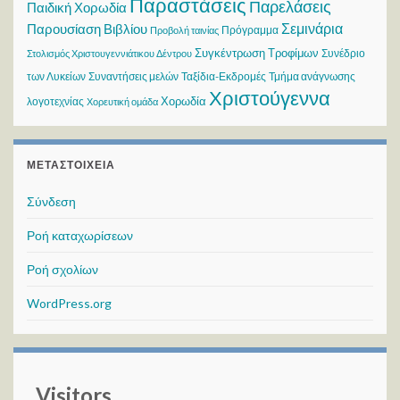
Παραστάσεις
Παρελάσεις
Παιδική Χορωδία
Σεμινάρια
Παρουσίαση Βιβλίου
Πρόγραμμα
Προβολή ταινίας
Συγκέντρωση Τροφίμων
Συνέδριο
Στολισμός Χριστουγεννιάτικου Δέντρου
των Λυκείων
Συναντήσεις μελών
Ταξίδια-Εκδρομές
Τμήμα ανάγνωσης
Χριστούγεννα
Χορωδία
λογοτεχνίας
Χορευτική ομάδα
ΜΕΤΑΣΤΟΙΧΕΊΑ
Σύνδεση
Ροή καταχωρίσεων
Ροή σχολίων
WordPress.org
Visitors