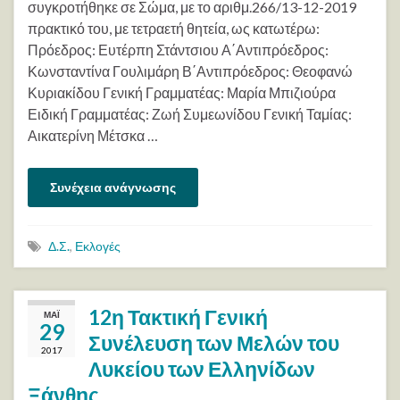
συγκροτήθηκε σε Σώμα, με το αριθμ.266/13-12-2019
πρακτικό του, με τετραετή θητεία, ως κατωτέρω:
Πρόεδρος: Ευτέρπη Στάντσιου Α΄Αντιπρόεδρος:
Κωνσταντίνα Γουλιμάρη Β΄Αντιπρόεδρος: Θεοφανώ
Κυριακίδου Γενική Γραμματέας: Μαρία Μπιζιούρα
Ειδική Γραμματέας: Ζωή Συμεωνίδου Γενική Ταμίας:
Αικατερίνη Μέτσκα …
Συνέχεια ανάγνωσης
Δ.Σ.
,
Εκλογές
12η Τακτική Γενική
ΜΆΙ
29
Συνέλευση των Μελών του
2017
Λυκείου των Ελληνίδων
Ξάνθης