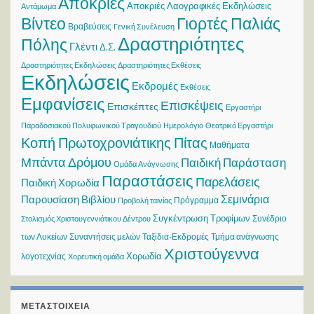
Αποκριές
Αποκριές Λαογραφικές Εκδηλώσεις
Αντάμωμα
Βίντεο
Γιορτές Παλιάς
Βραβεύσεις
Γενική Συνέλευση
Δραστηριότητες
Πόλης
Γλέντι
Δ.Σ.
Δραστηριότητες Εκδηλώσεις
Δραστηριότητες Εκθέσεις
Εκδηλώσεις
Εκδρομές
Εκθέσεις
Εμφανίσεις
Επισκέψεις
Επισκέπτες
Εργαστήρι
Παραδοσιακού Πολυφωνικού Τραγουδιού
Ημερολόγιο
Θεατρικό Εργαστήρι
Κοπή Πρωτοχρονιάτικης Πίτας
Μαθήματα
Μπάντα Δρόμου
Παιδική Παράσταση
Ομάδα Ανάγνωσης
Παραστάσεις
Παρελάσεις
Παιδική Χορωδία
Σεμινάρια
Παρουσίαση Βιβλίου
Πρόγραμμα
Προβολή ταινίας
Συγκέντρωση Τροφίμων
Συνέδριο
Στολισμός Χριστουγεννιάτικου Δέντρου
των Λυκείων
Συναντήσεις μελών
Ταξίδια-Εκδρομές
Τμήμα ανάγνωσης
Χριστούγεννα
Χορωδία
λογοτεχνίας
Χορευτική ομάδα
ΜΕΤΑΣΤΟΙΧΕΊΑ