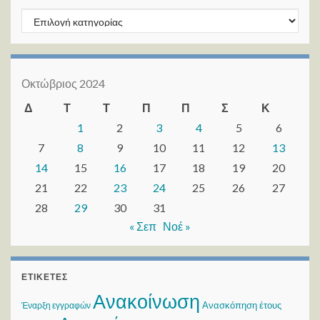
Kατηγορίες
Οκτώβριος 2024
Δ
Τ
Τ
Π
Π
Σ
Κ
1
2
3
4
5
6
7
8
9
10
11
12
13
14
15
16
17
18
19
20
21
22
23
24
25
26
27
28
29
30
31
« Σεπ
Νοέ »
ΕΤΙΚΈΤΕΣ
Ανακοίνωση
Ανασκόπηση έτους
Έναρξη εγγραφών