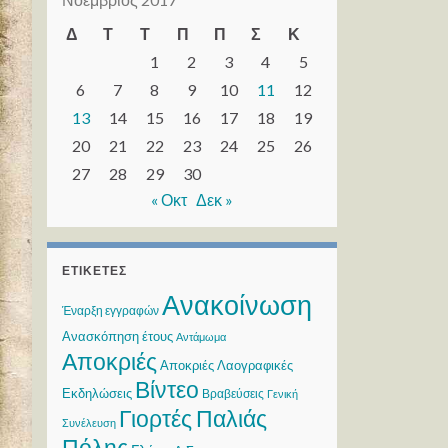
Δ
Τ
Τ
Π
Π
Σ
Κ
1
2
3
4
5
6
7
8
9
10
11
12
13
14
15
16
17
18
19
20
21
22
23
24
25
26
27
28
29
30
« Οκτ
Δεκ »
ΕΤΙΚΈΤΕΣ
Ανακοίνωση
Έναρξη εγγραφών
Ανασκόπηση έτους
Αντάμωμα
Αποκριές
Αποκριές Λαογραφικές
Βίντεο
Εκδηλώσεις
Βραβεύσεις
Γενική
Γιορτές Παλιάς
Συνέλευση
Πόλης