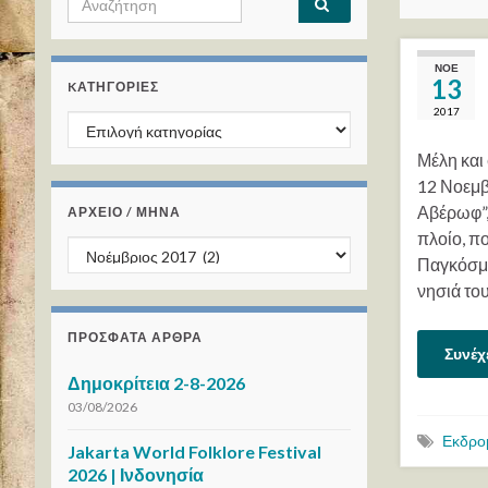
ΝΟΈ
13
KΑΤΗΓΟΡΊΕΣ
2017
Kατηγορίες
Μέλη και
12 Νοεμβ
Αβέρωφ”,
ΑΡΧΕΙΟ / ΜΗΝΑ
πλοίο, π
ΑΡΧΕΙΟ / ΜΗΝΑ
Παγκόσμι
νησιά το
ΠΡΌΣΦΑΤΑ ΆΡΘΡΑ
Συνέχ
Δημοκρίτεια 2-8-2026
03/08/2026
Εκδρο
Jakarta World Folklore Festival
2026 | Ινδονησία