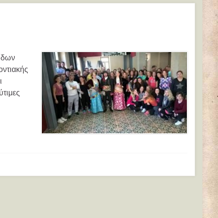
νίδων
οντιακής
ι
ύτιμες