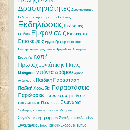
Γλέντι
Δ.Σ.
Δραστηριότητες
Δραστηριότητες
Εκδηλώσεις
Δραστηριότητες Εκθέσεις
Εκδηλώσεις
Εκδρομές
Εμφανίσεις
Επισκέπτες
Εκθέσεις
Επισκέψεις
Εργαστήρι Παραδοσιακού
Πολυφωνικού Τραγουδιού
Ημερολόγιο
Θεατρικό
Κοπή
Εργαστήρι
Πρωτοχρονιάτικης Πίτας
Μπάντα Δρόμου
Μαθήματα
Ομάδα
Παιδική Παράσταση
Ανάγνωσης
Παραστάσεις
Παιδική Χορωδία
Παρελάσεις
Παρουσίαση Βιβλίου
Σεμινάρια
Πρόγραμμα
Προβολή ταινίας
Στολισμός Χριστουγεννιάτικου Δέντρου
Συγκέντρωση Τροφίμων
Συνέδριο των Λυκείων
Συναντήσεις μελών
Ταξίδια-Εκδρομές
Τμήμα