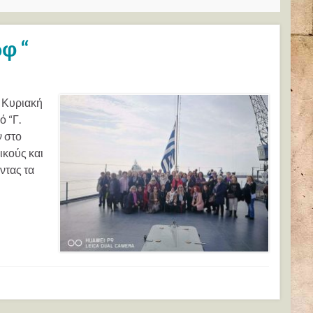
φ “
 Κυριακή
 “Γ.
ν στο
ικούς και
ντας τα