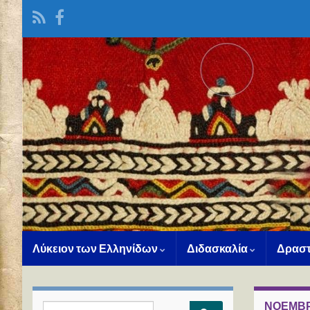
Λύκειον των Ελληνίδων
Διδασκαλία
Δραστ
ΝΟΈΜΒΡ
Search for: