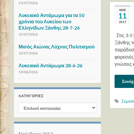
21/07/2026
ΝΟΈ
11
Λυκειακό Αντάμωμα για τα 50
χρόνια του Λυκείου των
2017
Ελληνίδων Ξάνθης 28-7-26
15/07/2026
Στις 3-5
Ξάνθης τ
Μισός Αιώνας Λύχνος Πολιτισμού
παράδοση
13/07/2026
φορεσιές 
γνώσεις 
Λυκειακό Αντάμωμα 28-6-26
19/06/2026
Συνέχ
KΑΤΗΓΟΡΊΕΣ
Σεμινά
Kατηγορίες
Νοέμβριος 2017