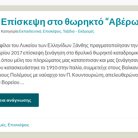
Επίσκεψη στο θωρηκτό “Αβέρω
Κατηγορία
Εκπαιδευτικά
,
Επισκέψεις
,
Ταξίδια – Εκδρομές
 φίλοι του Λυκείου των Ελληνίδων Ξάνθης πραγματοποίησαν την
ρίου 2017 επίσκεψη ξενάγηση στο θρυλικό θωρηκτό καταδρομικό
 όπου μέλη του πληρώματος μας κατατοπισαν και μας ξενάγησα
ου κατασκευάστηκε το 1910 στην Ιταλία, συμμετείχε στους Βαλκαν
ους Πολέμους με ναύαρχο τον Π. Κουντουριώτη, απελευθερώνο
υ Βορείου …
εια ανάγνωσης
μές
,
Επισκέψεις