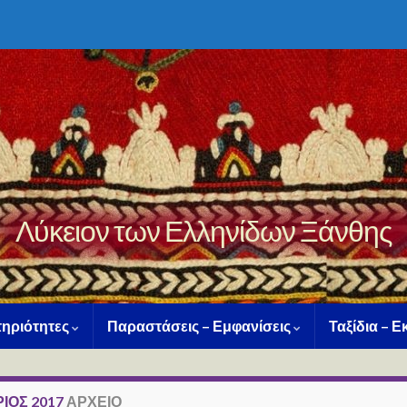
Λύκειον των Ελληνίδων Ξάνθης
ηριότητες
Παραστάσεις – Εμφανίσεις
Ταξίδια – 
ΙΟΣ 2017
ΑΡΧΕΊΟ