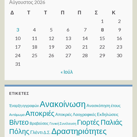
Αύγουστος 2026
Δ
Τ
Τ
Π
Π
Σ
Κ
1
2
3
4
5
6
7
8
9
10
11
12
13
14
15
16
17
18
19
20
21
22
23
24
25
26
27
28
29
30
31
« Ιούλ
ΕΤΙΚΈΤΕΣ
Ανακοίνωση
Ανασκόπηση έτους
Έναρξη εγγραφών
Αποκριές
Αποκριές Λαογραφικές Εκδηλώσεις
Αντάμωμα
Βίντεο
Γιορτές Παλιάς
Βραβεύσεις
Γενική Συνέλευση
Δραστηριότητες
Πόλης
Γλέντι
Δ.Σ.