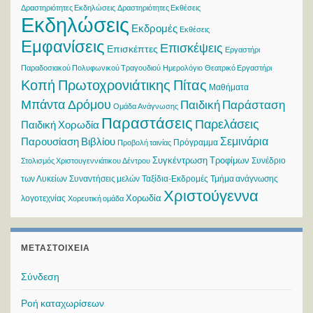
Δραστηριότητες Εκδηλώσεις
Δραστηριότητες Εκθέσεις
Εκδηλώσεις
Εκδρομές
Εκθέσεις
Εμφανίσεις
Επισκέψεις
Επισκέπτες
Εργαστήρι
Παραδοσιακού Πολυφωνικού Τραγουδιού
Ημερολόγιο
Θεατρικό Εργαστήρι
Κοπή Πρωτοχρονιάτικης Πίτας
Μαθήματα
Μπάντα Δρόμου
Παιδική Παράσταση
Ομάδα Ανάγνωσης
Παραστάσεις
Παρελάσεις
Παιδική Χορωδία
Σεμινάρια
Παρουσίαση Βιβλίου
Πρόγραμμα
Προβολή ταινίας
Συγκέντρωση Τροφίμων
Συνέδριο
Στολισμός Χριστουγεννιάτικου Δέντρου
των Λυκείων
Συναντήσεις μελών
Ταξίδια-Εκδρομές
Τμήμα ανάγνωσης
Χριστούγεννα
Χορωδία
λογοτεχνίας
Χορευτική ομάδα
ΜΕΤΑΣΤΟΙΧΕΊΑ
Σύνδεση
Ροή καταχωρίσεων