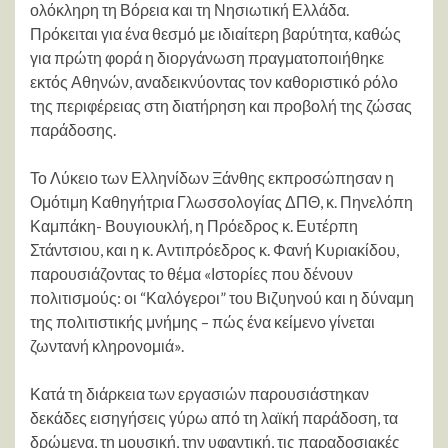
ολόκληρη τη Βόρεια και τη Νησιωτική Ελλάδα.
Πρόκειται για ένα θεσμό με ιδιαίτερη βαρύτητα, καθώς
για πρώτη φορά η διοργάνωση πραγματοποιήθηκε
εκτός Αθηνών, αναδεικνύοντας τον καθοριστικό ρόλο
της περιφέρειας στη διατήρηση και προβολή της ζώσας
παράδοσης.
Το Λύκειο των Ελληνίδων Ξάνθης εκπροσώπησαν η
Ομότιμη Καθηγήτρια Γλωσσολογίας ΔΠΘ, κ. Πηνελόπη
Καμπάκη- Βουγιουκλή, η Πρόεδρος κ. Ευτέρπη
Στάντσιου, και η κ. Αντιπρόεδρος κ. Φανή Κυριακίδου,
παρουσιάζοντας το θέμα «Ιστορίες που δένουν
πολιτισμούς: οι “Καλόγεροι” του Βιζυηνού και η δύναμη
της πολιτιστικής μνήμης – πώς ένα κείμενο γίνεται
ζωντανή κληρονομιά».
Κατά τη διάρκεια των εργασιών παρουσιάστηκαν
δεκάδες εισηγήσεις γύρω από τη λαϊκή παράδοση, τα
δρώμενα, τη μουσική, την υφαντική, τις παραδοσιακές