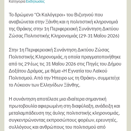
Κατηγορία
Εκδηλώσεις
Το δρώμενο “Οι Καλόγεροι» του Βιζυηνού που
αναβιώνεται στην Ξάνθη και η πολιτιστική κληρονομιά
της Θράκης στην 1η Περιφερειακή Συνάντηση Δικτύου
Ζώσας Πολιτιστικής Κληρονομιάς (29-31 Μαΐου 2026)
Στην 1η Περιφερειακή Συνάντηση Δικτύου Ζώσας
Πολιτιστικής Κληρονομιάς, η οποία πραγματοποιήθηκε
από τις 29 έως τις 31 Μαΐου 2026 στις Πηγές του Δήμου
Δοξάτου Δράμας, με θέμα «Η Εγνατία του Λαϊκού
Πολιτισμού. Από την Ήπειρο ως τη Θράκη», συμμετείχε
το Λύκειον των Ελληνίδων Ξάνθης.
Η συνάντηση αποτέλεσε μια ιδιαίτερα σημαντική
πρωτοβουλία αφιερωμένη στη διαφύλαξη, ανάδειξη και
μεταλαμπάδευση της άυλης πολιτιστικής κληρονομιάς,
συγκεντρώνοντας εκπροσώπους φορέων, ερευνητές,
συλλόγους και ανθρώπους του πολιτισμού από