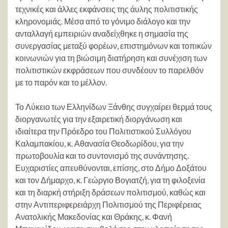
τεχνικές και άλλες εκφάνσεις της άυλης πολιτιστικής
κληρονομιάς. Μέσα από το γόνιμο διάλογο και την
ανταλλαγή εμπειριών αναδείχθηκε η σημασία της
συνεργασίας μεταξύ φορέων, επιστημόνων και τοπικών
κοινωνιών για τη βιώσιμη διατήρηση και συνέχιση των
πολιτιστικών εκφράσεων που συνδέουν το παρελθόν
με το παρόν και το μέλλον.
Το Λύκειο των Ελληνίδων Ξάνθης συγχαίρει θερμά τους
διοργανωτές για την εξαιρετική διοργάνωση και
ιδιαίτερα την Πρόεδρο του Πολιτιστικού Συλλόγου
Καλαμπακίου, κ. Αθανασία Θεοδωρίδου, για την
πρωτοβουλία και το συντονισμό της συνάντησης.
Ευχαριστίες απευθύνονται, επίσης, στο Δήμο Δοξάτου
και τον Δήμαρχο, κ. Γεώργιο Βογιατζή, για τη φιλοξενία
και τη διαρκή στήριξη δράσεων πολιτισμού, καθώς και
στην Αντιπεριφερειάρχη Πολιτισμού της Περιφέρειας
Ανατολικής Μακεδονίας και Θράκης, κ. Φανή