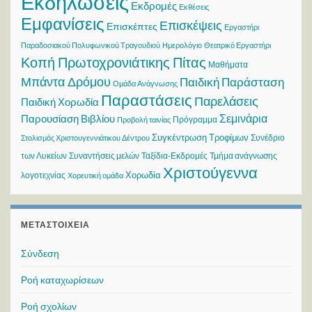
Εκδηλώσεις
Εκδρομές
Εκθέσεις
Εμφανίσεις
Επισκέψεις
Επισκέπτες
Εργαστήρι
Παραδοσιακού Πολυφωνικού Τραγουδιού
Ημερολόγιο
Θεατρικό Εργαστήρι
Κοπή Πρωτοχρονιάτικης Πίτας
Μαθήματα
Μπάντα Δρόμου
Παιδική Παράσταση
Ομάδα Ανάγνωσης
Παραστάσεις
Παρελάσεις
Παιδική Χορωδία
Σεμινάρια
Παρουσίαση Βιβλίου
Πρόγραμμα
Προβολή ταινίας
Συγκέντρωση Τροφίμων
Συνέδριο
Στολισμός Χριστουγεννιάτικου Δέντρου
των Λυκείων
Συναντήσεις μελών
Ταξίδια-Εκδρομές
Τμήμα ανάγνωσης
Χριστούγεννα
Χορωδία
λογοτεχνίας
Χορευτική ομάδα
ΜΕΤΑΣΤΟΙΧΕΊΑ
Σύνδεση
Ροή καταχωρίσεων
Ροή σχολίων