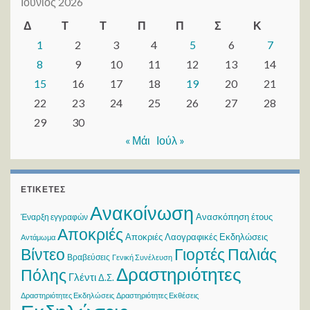
Ιούνιος 2026
Δ
Τ
Τ
Π
Π
Σ
Κ
1
2
3
4
5
6
7
8
9
10
11
12
13
14
15
16
17
18
19
20
21
22
23
24
25
26
27
28
29
30
« Μάι
Ιούλ »
ΕΤΙΚΈΤΕΣ
Ανακοίνωση
Ανασκόπηση έτους
Έναρξη εγγραφών
Αποκριές
Αποκριές Λαογραφικές Εκδηλώσεις
Αντάμωμα
Βίντεο
Γιορτές Παλιάς
Βραβεύσεις
Γενική Συνέλευση
Δραστηριότητες
Πόλης
Γλέντι
Δ.Σ.
Δραστηριότητες Εκδηλώσεις
Δραστηριότητες Εκθέσεις