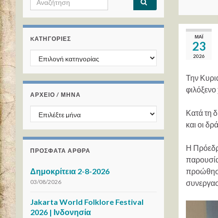
ΜΆΙ
KΑΤΗΓΟΡΊΕΣ
23
Kατηγορίες
2026
Την Κυρι
φιλόξενο
ΑΡΧΕΙΟ / ΜΗΝΑ
ΑΡΧΕΙΟ / ΜΗΝΑ
Κατά τη δ
και οι δρ
Η Πρόεδρο
ΠΡΌΣΦΑΤΑ ΆΡΘΡΑ
παρουσία
Δημοκρίτεια 2-8-2026
προώθηση
03/08/2026
συνεργασί
Jakarta World Folklore Festival
2026 | Ινδονησία