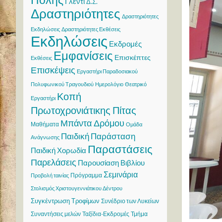
Γλέντι
Δ.Σ.
Δραστηριότητες
Δραστηριότητες
Εκδηλώσεις
Δραστηριότητες Εκθέσεις
Εκδηλώσεις
Εκδρομές
Εμφανίσεις
Επισκέπτες
Εκθέσεις
Επισκέψεις
Εργαστήρι Παραδοσιακού
Πολυφωνικού Τραγουδιού
Ημερολόγιο
Θεατρικό
Κοπή
Εργαστήρι
Πρωτοχρονιάτικης Πίτας
Μπάντα Δρόμου
Μαθήματα
Ομάδα
Παιδική Παράσταση
Ανάγνωσης
Παραστάσεις
Παιδική Χορωδία
Παρελάσεις
Παρουσίαση Βιβλίου
Σεμινάρια
Πρόγραμμα
Προβολή ταινίας
Στολισμός Χριστουγεννιάτικου Δέντρου
Συγκέντρωση Τροφίμων
Συνέδριο των Λυκείων
Συναντήσεις μελών
Ταξίδια-Εκδρομές
Τμήμα