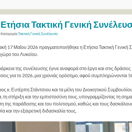
Ετήσια Τακτική Γενική Συνέλευσ
Κατηγορία
Τακτική Γενική Συνέλευση
ακή 17 Μαΐου 2026 πραγματοποιήθηκε η Ετήσια Τακτική Γενική 
 χώρο του Λυκείου.
ιάρκεια της συνέλευσης έγινε αναφορά στο έργο και στις δράσει
άσεις για το 2026, μια χρονιάς ορόσημο, αφού συμπληρώνονται 5
ς κ. Ευτέρπη Στάντσιου και τα μέλη του Διοικητικού Συμβουλίου
, τη στήριξη και την εμπιστοσύνη τους, υπογραμμίζοντας τη σημ
 της παράδοσης και του πολιτισμού, καθώς και τους δασκάλους ό
α και την εξαιρετική διδασκαλία τους.