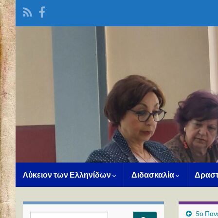
Λύκειον των Ελληνίδων
Διδασκαλία
Δραστ
5ο Παν
Search for: