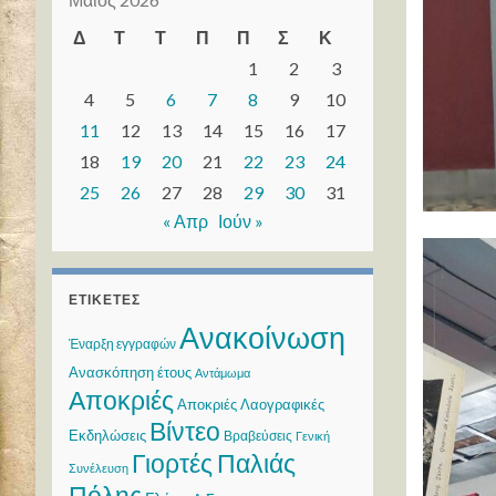
Δ
Τ
Τ
Π
Π
Σ
Κ
1
2
3
4
5
6
7
8
9
10
11
12
13
14
15
16
17
18
19
20
21
22
23
24
25
26
27
28
29
30
31
« Απρ
Ιούν »
ΕΤΙΚΈΤΕΣ
Ανακοίνωση
Έναρξη εγγραφών
Ανασκόπηση έτους
Αντάμωμα
Αποκριές
Αποκριές Λαογραφικές
Βίντεο
Εκδηλώσεις
Βραβεύσεις
Γενική
Γιορτές Παλιάς
Συνέλευση
Πόλης