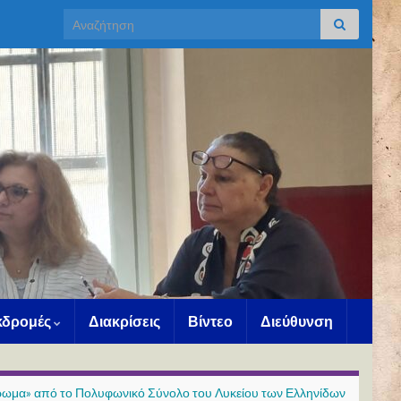
Search for:
Εκδρομές
Διακρίσεις
Βίντεο
Διεύθυνση
ρωμα» από το Πολυφωνικό Σύνολο του Λυκείου των Ελληνίδων