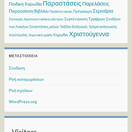
Παραστάσεις
Παρελάσεις
Παιδική Χορωδία
Σεμινάρια
Παρουσίαση Βιβλίου
Πρόγραμμα
Προβολή ταινίας
Συγκέντρωση Τροφίμων
Συνέδριο
Στολισμός Χριστουγεννιάτικου Δέντρου
των Λυκείων
Συναντήσεις μελών
Ταξίδια-Εκδρομές
Τμήμα ανάγνωσης
Χριστούγεννα
Χορωδία
λογοτεχνίας
Χορευτική ομάδα
ΜΕΤΑΣΤΟΙΧΕΊΑ
Σύνδεση
Ροή καταχωρίσεων
Ροή σχολίων
WordPress.org
Visitors