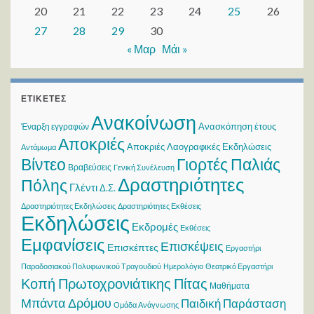
20
21
22
23
24
25
26
27
28
29
30
« Μαρ
Μάι »
ΕΤΙΚΈΤΕΣ
Ανακοίνωση
Ανασκόπηση έτους
Έναρξη εγγραφών
Αποκριές
Αποκριές Λαογραφικές Εκδηλώσεις
Αντάμωμα
Βίντεο
Γιορτές Παλιάς
Βραβεύσεις
Γενική Συνέλευση
Δραστηριότητες
Πόλης
Γλέντι
Δ.Σ.
Δραστηριότητες Εκδηλώσεις
Δραστηριότητες Εκθέσεις
Εκδηλώσεις
Εκδρομές
Εκθέσεις
Εμφανίσεις
Επισκέψεις
Επισκέπτες
Εργαστήρι
Παραδοσιακού Πολυφωνικού Τραγουδιού
Ημερολόγιο
Θεατρικό Εργαστήρι
Κοπή Πρωτοχρονιάτικης Πίτας
Μαθήματα
Μπάντα Δρόμου
Παιδική Παράσταση
Ομάδα Ανάγνωσης