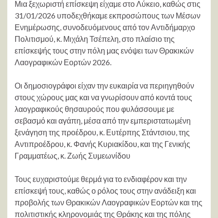
Μια ξεχωριστή επίσκεψη είχαμε στο Λύκειο, καθώς στις
31/01/2026 υποδεχθήκαμε εκπροσώπους των Μέσων
Ενημέρωσης, συνοδευόμενους από τον Αντιδήμαρχο
Πολιτισμού, κ. Μιχάλη Τσέπελη, στο πλαίσιο της
επίσκεψής τους στην πόλη μας ενόψει των Θρακικών
Λαογραφικών Εορτών 2026.
Οι δημοσιογράφοι είχαν την ευκαιρία να περιηγηθούν
στους χώρους μας και να γνωρίσουν από κοντά τους
λαογραφικούς θησαυρούς που φυλάσσουμε με
σεβασμό και αγάπη, μέσα από την εμπεριστατωμένη
ξενάγηση της προέδρου, κ. Ευτέρπης Στάντσιου, της
Αντιπροέδρου, κ. Φανής Κυριακίδου, και της Γενικής
Γραμματέως, κ. Ζωής Συμεωνίδου
Τους ευχαριστούμε θερμά για το ενδιαφέρον και την
επίσκεψή τους, καθώς ο ρόλος τους στην ανάδειξη και
προβολής των Θρακικών Λαογραφικών Εορτών και της
πολιτιστικής κληρονομιάς της Θράκης και της πόλης