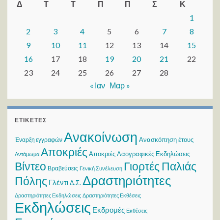
Δ
Τ
Τ
Π
Π
Σ
Κ
1
2
3
4
5
6
7
8
9
10
11
12
13
14
15
16
17
18
19
20
21
22
23
24
25
26
27
28
« Ιαν
Μαρ »
ΕΤΙΚΈΤΕΣ
Ανακοίνωση
Ανασκόπηση έτους
Έναρξη εγγραφών
Αποκριές
Αποκριές Λαογραφικές Εκδηλώσεις
Αντάμωμα
Βίντεο
Γιορτές Παλιάς
Βραβεύσεις
Γενική Συνέλευση
Δραστηριότητες
Πόλης
Γλέντι
Δ.Σ.
Δραστηριότητες Εκδηλώσεις
Δραστηριότητες Εκθέσεις
Εκδηλώσεις
Εκδρομές
Εκθέσεις