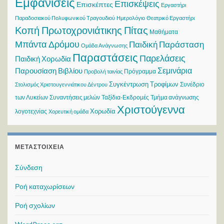
Εμφανίσεις
Επισκέψεις
Επισκέπτες
Εργαστήρι
Παραδοσιακού Πολυφωνικού Τραγουδιού
Ημερολόγιο
Θεατρικό Εργαστήρι
Κοπή Πρωτοχρονιάτικης Πίτας
Μαθήματα
Μπάντα Δρόμου
Παιδική Παράσταση
Ομάδα Ανάγνωσης
Παραστάσεις
Παρελάσεις
Παιδική Χορωδία
Σεμινάρια
Παρουσίαση Βιβλίου
Πρόγραμμα
Προβολή ταινίας
Συγκέντρωση Τροφίμων
Συνέδριο
Στολισμός Χριστουγεννιάτικου Δέντρου
των Λυκείων
Συναντήσεις μελών
Ταξίδια-Εκδρομές
Τμήμα ανάγνωσης
Χριστούγεννα
Χορωδία
λογοτεχνίας
Χορευτική ομάδα
ΜΕΤΑΣΤΟΙΧΕΊΑ
Σύνδεση
Ροή καταχωρίσεων
Ροή σχολίων