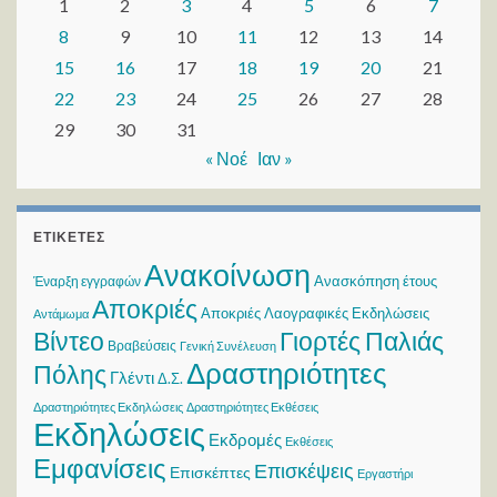
1
2
3
4
5
6
7
8
9
10
11
12
13
14
15
16
17
18
19
20
21
22
23
24
25
26
27
28
29
30
31
« Νοέ
Ιαν »
ΕΤΙΚΈΤΕΣ
Ανακοίνωση
Ανασκόπηση έτους
Έναρξη εγγραφών
Αποκριές
Αποκριές Λαογραφικές Εκδηλώσεις
Αντάμωμα
Βίντεο
Γιορτές Παλιάς
Βραβεύσεις
Γενική Συνέλευση
Δραστηριότητες
Πόλης
Γλέντι
Δ.Σ.
Δραστηριότητες Εκδηλώσεις
Δραστηριότητες Εκθέσεις
Εκδηλώσεις
Εκδρομές
Εκθέσεις
Εμφανίσεις
Επισκέψεις
Επισκέπτες
Εργαστήρι