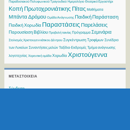
Παραδοσιακού Πολυφωνικού Τραγουδιού
Ημερολόγιο
Θεατρικό Εργαστήρι
Κοπή Πρωτοχρονιάτικης Πίτας
Μαθήματα
Μπάντα Δρόμου
Παιδική Παράσταση
Ομάδα Ανάγνωσης
Παραστάσεις
Παρελάσεις
Παιδική Χορωδία
Σεμινάρια
Παρουσίαση Βιβλίου
Πρόγραμμα
Προβολή ταινίας
Συγκέντρωση Τροφίμων
Συνέδριο
Στολισμός Χριστουγεννιάτικου Δέντρου
των Λυκείων
Συναντήσεις μελών
Ταξίδια-Εκδρομές
Τμήμα ανάγνωσης
Χριστούγεννα
Χορωδία
λογοτεχνίας
Χορευτική ομάδα
ΜΕΤΑΣΤΟΙΧΕΊΑ
Σύνδεση
Ροή καταχωρίσεων
Ροή σχολίων
WordPress.org