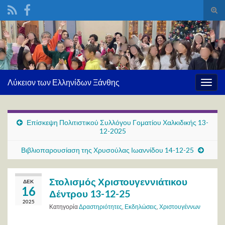
Ενα
φόρ
Search for:
ανα
Λύκειον των Ελληνίδων Ξάνθης
Εναλ
πλοή
Επίσκεψη Πολιτιστικού Συλλόγου Γοματίου Χαλκιδικής 13-
12-2025
Βιβλιοπαρουσίαση της Χρυσούλας Ιωαννίδου 14-12-25
Στολισμός Χριστουγεννιάτικου
ΔΕΚ
16
Δέντρου 13-12-25
2025
Κατηγορία
Δραστηριότητες
,
Εκδηλώσεις
,
Χριστουγέννων