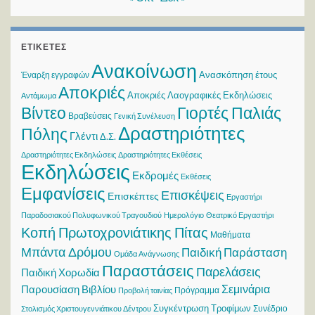
ΕΤΙΚΈΤΕΣ
Ανακοίνωση
Ανασκόπηση έτους
Έναρξη εγγραφών
Αποκριές
Αποκριές Λαογραφικές Εκδηλώσεις
Αντάμωμα
Βίντεο
Γιορτές Παλιάς
Βραβεύσεις
Γενική Συνέλευση
Δραστηριότητες
Πόλης
Γλέντι
Δ.Σ.
Δραστηριότητες Εκδηλώσεις
Δραστηριότητες Εκθέσεις
Εκδηλώσεις
Εκδρομές
Εκθέσεις
Εμφανίσεις
Επισκέψεις
Επισκέπτες
Εργαστήρι
Παραδοσιακού Πολυφωνικού Τραγουδιού
Ημερολόγιο
Θεατρικό Εργαστήρι
Κοπή Πρωτοχρονιάτικης Πίτας
Μαθήματα
Μπάντα Δρόμου
Παιδική Παράσταση
Ομάδα Ανάγνωσης
Παραστάσεις
Παρελάσεις
Παιδική Χορωδία
Σεμινάρια
Παρουσίαση Βιβλίου
Πρόγραμμα
Προβολή ταινίας
Συγκέντρωση Τροφίμων
Συνέδριο
Στολισμός Χριστουγεννιάτικου Δέντρου