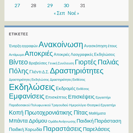
27
28
29
30
31
« Σεπ
Νοέ »
ΕΤΙΚΈΤΕΣ
Ανακοίνωση
Ανασκόπηση έτους
Έναρξη εγγραφών
Αποκριές
Αποκριές Λαογραφικές Εκδηλώσεις
Αντάμωμα
Βίντεο
Γιορτές Παλιάς
Βραβεύσεις
Γενική Συνέλευση
Δραστηριότητες
Πόλης
Γλέντι
Δ.Σ.
Δραστηριότητες Εκδηλώσεις
Δραστηριότητες Εκθέσεις
Εκδηλώσεις
Εκδρομές
Εκθέσεις
Εμφανίσεις
Επισκέψεις
Επισκέπτες
Εργαστήρι
Παραδοσιακού Πολυφωνικού Τραγουδιού
Ημερολόγιο
Θεατρικό Εργαστήρι
Κοπή Πρωτοχρονιάτικης Πίτας
Μαθήματα
Μπάντα Δρόμου
Παιδική Παράσταση
Ομάδα Ανάγνωσης
Παραστάσεις
Παρελάσεις
Παιδική Χορωδία