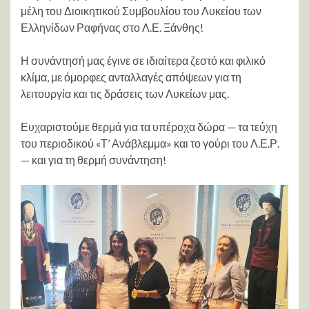
μέλη του Διοικητικού Συμβουλίου του Λυκείου των
Ελληνίδων Ραφήνας στο Λ.Ε. Ξάνθης!
Η συνάντησή μας έγινε σε ιδιαίτερα ζεστό και φιλικό
κλίμα, με όμορφες ανταλλαγές απόψεων για τη
λειτουργία και τις δράσεις των Λυκείων μας.
Ευχαριστούμε θερμά για τα υπέροχα δώρα — τα τεύχη
του περιοδικού «Τ’ Ανάβλεμμα» και το γούρι του Λ.Ε.Ρ.
— και για τη θερμή συνάντηση!