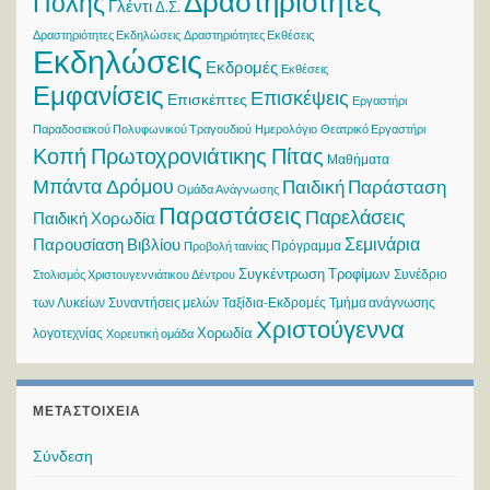
Δραστηριότητες
Πόλης
Γλέντι
Δ.Σ.
Δραστηριότητες Εκδηλώσεις
Δραστηριότητες Εκθέσεις
Εκδηλώσεις
Εκδρομές
Εκθέσεις
Εμφανίσεις
Επισκέψεις
Επισκέπτες
Εργαστήρι
Παραδοσιακού Πολυφωνικού Τραγουδιού
Ημερολόγιο
Θεατρικό Εργαστήρι
Κοπή Πρωτοχρονιάτικης Πίτας
Μαθήματα
Μπάντα Δρόμου
Παιδική Παράσταση
Ομάδα Ανάγνωσης
Παραστάσεις
Παρελάσεις
Παιδική Χορωδία
Σεμινάρια
Παρουσίαση Βιβλίου
Πρόγραμμα
Προβολή ταινίας
Συγκέντρωση Τροφίμων
Συνέδριο
Στολισμός Χριστουγεννιάτικου Δέντρου
των Λυκείων
Συναντήσεις μελών
Ταξίδια-Εκδρομές
Τμήμα ανάγνωσης
Χριστούγεννα
Χορωδία
λογοτεχνίας
Χορευτική ομάδα
ΜΕΤΑΣΤΟΙΧΕΊΑ
Σύνδεση