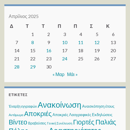
Απρίλιος 2025
Δ
Τ
Τ
Π
Π
Σ
Κ
1
2
3
4
5
6
7
8
9
10
11
12
13
14
15
16
17
18
19
20
21
22
23
24
25
26
27
28
29
30
« Μαρ
Μάι »
ΕΤΙΚΈΤΕΣ
Ανακοίνωση
Ανασκόπηση έτους
Έναρξη εγγραφών
Αποκριές
Αποκριές Λαογραφικές Εκδηλώσεις
Αντάμωμα
Βίντεο
Γιορτές Παλιάς
Βραβεύσεις
Γενική Συνέλευση