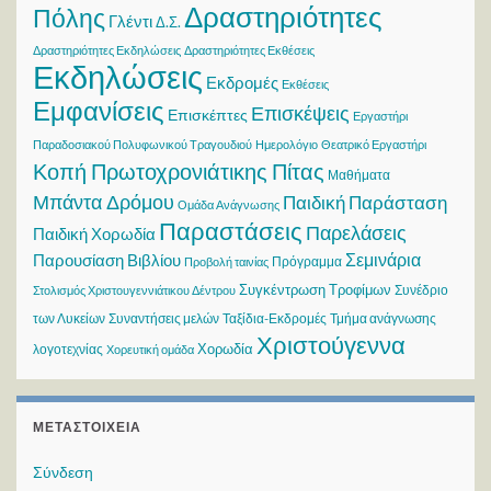
Δραστηριότητες
Πόλης
Γλέντι
Δ.Σ.
Δραστηριότητες Εκδηλώσεις
Δραστηριότητες Εκθέσεις
Εκδηλώσεις
Εκδρομές
Εκθέσεις
Εμφανίσεις
Επισκέψεις
Επισκέπτες
Εργαστήρι
Παραδοσιακού Πολυφωνικού Τραγουδιού
Ημερολόγιο
Θεατρικό Εργαστήρι
Κοπή Πρωτοχρονιάτικης Πίτας
Μαθήματα
Μπάντα Δρόμου
Παιδική Παράσταση
Ομάδα Ανάγνωσης
Παραστάσεις
Παρελάσεις
Παιδική Χορωδία
Σεμινάρια
Παρουσίαση Βιβλίου
Πρόγραμμα
Προβολή ταινίας
Συγκέντρωση Τροφίμων
Συνέδριο
Στολισμός Χριστουγεννιάτικου Δέντρου
των Λυκείων
Συναντήσεις μελών
Ταξίδια-Εκδρομές
Τμήμα ανάγνωσης
Χριστούγεννα
Χορωδία
λογοτεχνίας
Χορευτική ομάδα
ΜΕΤΑΣΤΟΙΧΕΊΑ
Σύνδεση