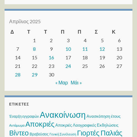
Απρίλιος 2025
Δ
Τ
Τ
Π
Π
Σ
Κ
1
2
3
4
5
6
7
8
9
10
11
12
13
14
15
16
17
18
19
20
21
22
23
24
25
26
27
28
29
30
« Μαρ
Μάι »
ΕΤΙΚΈΤΕΣ
Ανακοίνωση
Ανασκόπηση έτους
Έναρξη εγγραφών
Αποκριές
Αποκριές Λαογραφικές Εκδηλώσεις
Αντάμωμα
Βίντεο
Γιορτές Παλιάς
Βραβεύσεις
Γενική Συνέλευση