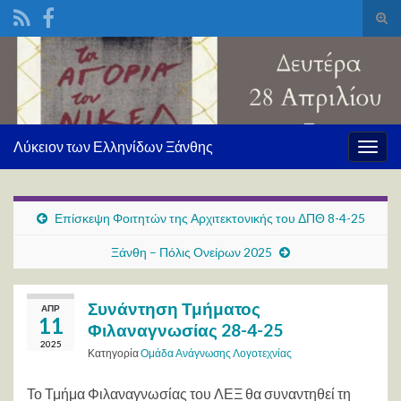
Ενα
φόρ
Search for:
ανα
Λύκειον των Ελληνίδων Ξάνθης
Εναλ
πλοή
Επίσκεψη Φοιτητών της Αρχιτεκτονικής του ΔΠΘ 8-4-25
Ξάνθη – Πόλις Ονείρων 2025
Συνάντηση Τμήματος
ΑΠΡ
11
Φιλαναγνωσίας 28-4-25
2025
Κατηγορία
Ομάδα Ανάγνωσης Λογοτεχνίας
Το Τμήμα Φιλαναγνωσίας του ΛΕΞ θα συναντηθεί τη