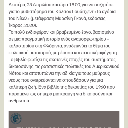
Δευτέρα, 28 Απριλίου και ώρα 19.00, για να συζητήσει
για το μυθιστόρημα του Κόλσον Γουάιτχεντ «Τα αγόρια
του Νίκελ» (μετάφραση Μυρσίνη Γκανά, εκδόσεις
Ίκαρος, 2020).
Το πολύ ενδιαφέρον και βραβευμένο έργο, βασισμένο
σε μια πραγματική ιστορία ενός αναμορφωτηρίου –
κολαστηρίου στη Φλόριντα, αναδεικνύει το θέμα του
φυλετικού ρατσισμού, με ρέουσα και πειστική αφήγηση.
Το βιβλίο φωτίζει τις σκοτεινές πτυχές του συστήματος
δικαιοσύνης, τις ρατσιστικές πολιτικές του Αμερικανικού
Νότου και αποτυπώνει την αδικία για τους μαύρους
νέους που ονειρεύονται να σπουδάσουν για μια
καλύτερη ζωή. Ένα βιβλίο της δεκαετίας του 1960 που
παραμένει ως σημερα μια κραυγή για δικαιοσύνη και
ανθρωπιά.