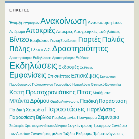
ΕΤΙΚΈΤΕΣ
Ανακοίνωση
Ανασκόπηση έτους
Έναρξη εγγραφών
Αποκριές
Αποκριές Λαογραφικές Εκδηλώσεις
Αντάμωμα
Βίντεο
Γιορτές Παλιάς
Βραβεύσεις
Γενική Συνέλευση
Δραστηριότητες
Πόλης
Γλέντι
Δ.Σ.
Δραστηριότητες Εκδηλώσεις
Δραστηριότητες Εκθέσεις
Εκδηλώσεις
Εκδρομές
Εκθέσεις
Εμφανίσεις
Επισκέψεις
Επισκέπτες
Εργαστήρι
Παραδοσιακού Πολυφωνικού Τραγουδιού
Ημερολόγιο
Θεατρικό Εργαστήρι
Κοπή Πρωτοχρονιάτικης Πίτας
Μαθήματα
Μπάντα Δρόμου
Παιδική Παράσταση
Ομάδα Ανάγνωσης
Παραστάσεις
Παρελάσεις
Παιδική Χορωδία
Σεμινάρια
Παρουσίαση Βιβλίου
Πρόγραμμα
Προβολή ταινίας
Συγκέντρωση Τροφίμων
Συνέδριο
Στολισμός Χριστουγεννιάτικου Δέντρου
των Λυκείων
Συναντήσεις μελών
Ταξίδια-Εκδρομές
Τμήμα ανάγνωσης