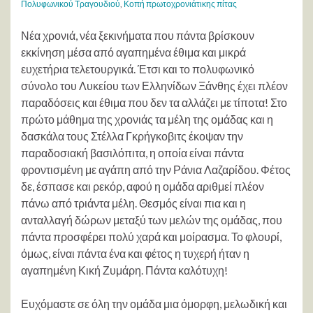
Πολυφωνικού Τραγουδιού
,
Κοπή πρωτοχρονιάτικης πίτας
Νέα χρονιά, νέα ξεκινήματα που πάντα βρίσκουν
εκκίνηση μέσα από αγαπημένα έθιμα και μικρά
ευχετήρια τελετουργικά. Έτσι και το πολυφωνικό
σύνολο του Λυκείου των Ελληνίδων Ξάνθης έχει πλέον
παραδόσεις και έθιμα που δεν τα αλλάζει με τίποτα! Στο
πρώτο μάθημα της χρονιάς τα μέλη της ομάδας και η
δασκάλα τους Στέλλα Γκρήγκοβιτς έκοψαν την
παραδοσιακή βασιλόπιτα, η οποία είναι πάντα
φροντισμένη με αγάπη από την Ράνια Λαζαρίδου. Φέτος
δε, έσπασε και ρεκόρ, αφού η ομάδα αριθμεί πλέον
πάνω από τριάντα μέλη. Θεσμός είναι πια και η
ανταλλαγή δώρων μεταξύ των μελών της ομάδας, που
πάντα προσφέρει πολύ χαρά και μοίρασμα. Το φλουρί,
όμως, είναι πάντα ένα και φέτος η τυχερή ήταν η
αγαπημένη Κική Ζυμάρη. Πάντα καλότυχη!
Ευχόμαστε σε όλη την ομάδα μια όμορφη, μελωδική και