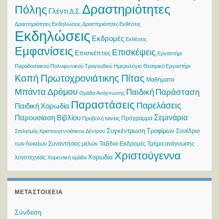
Δραστηριότητες
Πόλης
Γλέντι
Δ.Σ.
Δραστηριότητες Εκδηλώσεις
Δραστηριότητες Εκθέσεις
Εκδηλώσεις
Εκδρομές
Εκθέσεις
Εμφανίσεις
Επισκέψεις
Επισκέπτες
Εργαστήρι
Παραδοσιακού Πολυφωνικού Τραγουδιού
Ημερολόγιο
Θεατρικό Εργαστήρι
Κοπή Πρωτοχρονιάτικης Πίτας
Μαθήματα
Μπάντα Δρόμου
Παιδική Παράσταση
Ομάδα Ανάγνωσης
Παραστάσεις
Παρελάσεις
Παιδική Χορωδία
Σεμινάρια
Παρουσίαση Βιβλίου
Πρόγραμμα
Προβολή ταινίας
Συγκέντρωση Τροφίμων
Συνέδριο
Στολισμός Χριστουγεννιάτικου Δέντρου
των Λυκείων
Συναντήσεις μελών
Ταξίδια-Εκδρομές
Τμήμα ανάγνωσης
Χριστούγεννα
Χορωδία
λογοτεχνίας
Χορευτική ομάδα
ΜΕΤΑΣΤΟΙΧΕΊΑ
Σύνδεση