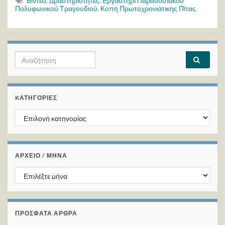
Βίντεο
,
Δραστηριότητες
,
Εργαστήρι Παραδοσιακού
Πολυφωνικού Τραγουδιού
,
Κοπή Πρωτοχρονιάτικης Πίτας
Search for:
KΑΤΗΓΟΡΊΕΣ
Kατηγορίες
ΑΡΧΕΙΟ / ΜΗΝΑ
ΑΡΧΕΙΟ / ΜΗΝΑ
ΠΡΌΣΦΑΤΑ ΆΡΘΡΑ