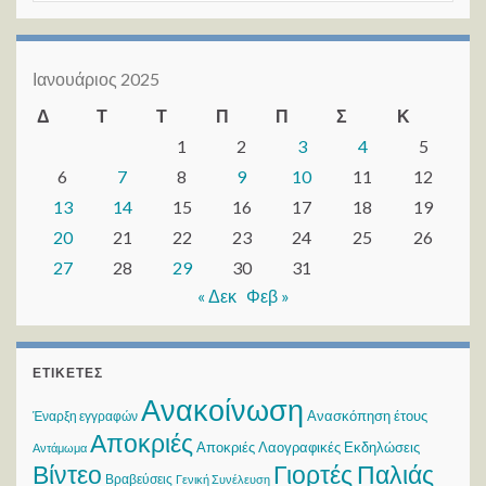
Ιανουάριος 2025
Δ
Τ
Τ
Π
Π
Σ
Κ
1
2
3
4
5
6
7
8
9
10
11
12
13
14
15
16
17
18
19
20
21
22
23
24
25
26
27
28
29
30
31
« Δεκ
Φεβ »
ΕΤΙΚΈΤΕΣ
Ανακοίνωση
Ανασκόπηση έτους
Έναρξη εγγραφών
Αποκριές
Αποκριές Λαογραφικές Εκδηλώσεις
Αντάμωμα
Βίντεο
Γιορτές Παλιάς
Βραβεύσεις
Γενική Συνέλευση