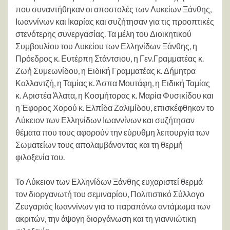
που συναντήθηκαν οι αποστολές των Λυκείων Ξάνθης,
Ιωαννίνων και Ικαρίας και συζήτησαν για τις προοπτικές
στενότερης συνεργασίας. Τα μέλη του Διοικητικού
Συμβουλίου του Λυκείου των Ελληνίδων Ξάνθης, η
Πρόεδρος κ. Ευτέρπη Στάντσιου, η Γεν.Γραμματέας κ.
Ζωή Συμεωνίδου, η Ειδική Γραμματέας κ. Δήμητρα
Καλλαντζή, η Ταμίας κ. Άσπα Μουτάφη, η Ειδική Ταμίας
κ. Αριστέα Άλατα, η Κοσμήτορας κ. Μαρία Φυσικίδου και
η Έφορος Χορού κ. Ελπίδα Ζαλιμίδου, επισκέφθηκαν το
Λύκειον των Ελληνίδων Ιωαννίνων και συζήτησαν
θέματα που τους αφορούν την εύρυθμη λειτουργία των
Σωματείων τους απολαμβάνοντας και τη θερμή
φιλοξενία του.
Το Λύκειον των Ελληνίδων Ξάνθης ευχαριστεί θερμά
τον διοργανωτή του σεμιναρίου, Πολιτιστικό Σύλλογο
Ζευγαριάς Ιωαννίνων για το παραπάνω αντάμωμα των
ακριτών, την άψογη διοργάνωση και τη γιαννιώτικη