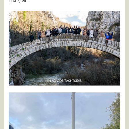
φιλοξενία.