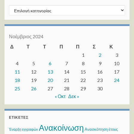
Kατηγορίες
Νοέμβριος 2024
Δ
Τ
Τ
Π
Π
Σ
Κ
1
2
3
4
5
6
7
8
9
10
11
12
13
14
15
16
17
18
19
20
21
22
23
24
25
26
27
28
29
30
« Οκτ
Δεκ »
ΕΤΙΚΈΤΕΣ
Ανακοίνωση
Ανασκόπηση έτους
Έναρξη εγγραφών