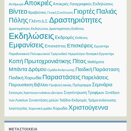
Αποκριές
Αποκριές Λαογραφικές Εκδηλώσεις
Αντάμωμα
Βίντεο
Γιορτές Παλιάς
Βραβεύσεις
Γενική Συνέλευση
Δραστηριότητες
Πόλης
Γλέντι
Δ.Σ.
Δραστηριότητες Εκδηλώσεις
Δραστηριότητες Εκθέσεις
Εκδηλώσεις
Εκδρομές
Εκθέσεις
Εμφανίσεις
Επισκέψεις
Επισκέπτες
Εργαστήρι
Παραδοσιακού Πολυφωνικού Τραγουδιού
Ημερολόγιο
Θεατρικό Εργαστήρι
Κοπή Πρωτοχρονιάτικης Πίτας
Μαθήματα
Μπάντα Δρόμου
Παιδική Παράσταση
Ομάδα Ανάγνωσης
Παραστάσεις
Παρελάσεις
Παιδική Χορωδία
Σεμινάρια
Παρουσίαση Βιβλίου
Πρόγραμμα
Προβολή ταινίας
Συγκέντρωση Τροφίμων
Συνέδριο
Στολισμός Χριστουγεννιάτικου Δέντρου
των Λυκείων
Συναντήσεις μελών
Ταξίδια-Εκδρομές
Τμήμα ανάγνωσης
Χριστούγεννα
Χορωδία
λογοτεχνίας
Χορευτική ομάδα
ΜΕΤΑΣΤΟΙΧΕΊΑ