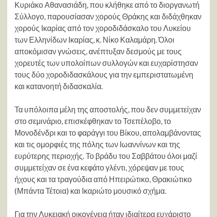
Κυριάκο Αθανασιάδη, που κλήθηκε από το διοργανωτή
Σύλλογο, παρουσίασαν χορούς Θράκης και διδάχθηκαν
χορούς Ικαρίας από τον χοροδιδάσκαλο του Λυκείου
των Ελληνίδων Ικαρίας, κ. Νίκο Καλαμάρη. Όλοι
αποκόμισαν γνώσεις, ανέπτυξαν δεσμούς με τους
χορευτές των υπολοίπων συλλογών και ευχαρίστησαν
τους δύο χοροδιδασκάλους για την εμπεριστατωμένη
και κατανοητή διδασκαλία.
Τα υπόλοιπα μέλη της αποστολής, που δεν συμμετείχαν
στο σεμινάριο, επισκέφθηκαν το Τσεπέλοβο, το
Μονοδένδρι και το φαράγγι του Βίκου, απολαμβάνοντας
και τις ομορφιές της πόλης των Ιωαννίνων και της
ευρύτερης περιοχής. Το βράδυ του Σαββάτου όλοι μαζί
συμμετείχαν σε ένα κεφάτο γλέντι, χόρεψαν με τους
ήχους και τα τραγούδια από Ηπειρώτικο, Θρακιώτικο
(Μπάντα Τέτοια) και Ικαριώτο μουσικό σχήμα.
Για την Λυκειακή οικογένεια ήταν ιδιαίτερα ευχάριστο