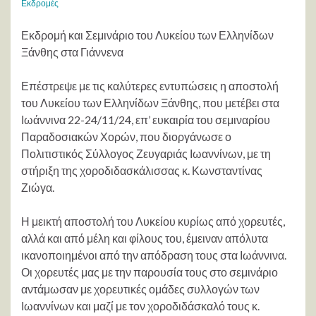
Εκδρομές
Εκδρομή και Σεμινάριο του Λυκείου των Ελληνίδων
Ξάνθης στα Γιάννενα
Επέστρεψε με τις καλύτερες εντυπώσεις η αποστολή
του Λυκείου των Ελληνίδων Ξάνθης, που μετέβει στα
Ιωάννινα 22-24/11/24, επ’ ευκαιρία του σεμιναρίου
Παραδοσιακών Χορών, που διοργάνωσε ο
Πολιτιστικός Σύλλογος Ζευγαριάς Ιωαννίνων, με τη
στήριξη της χοροδιδασκάλισσας κ. Κωνσταντίνας
Ζιώγα.
Η μεικτή αποστολή του Λυκείου κυρίως από χορευτές,
αλλά και από μέλη και φίλους του, έμειναν απόλυτα
ικανοποιημένοι από την απόδραση τους στα Ιωάννινα.
Οι χορευτές μας με την παρουσία τους στο σεμινάριο
αντάμωσαν με χορευτικές ομάδες συλλογών των
Ιωαννίνων και μαζί με τον χοροδιδάσκαλό τους κ.