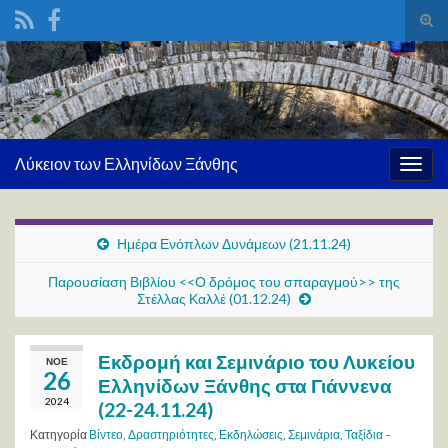
Ενα
φόρ
Search for:
ανα
Λύκειον των Ελληνίδων Ξάνθης
Εναλ
πλοή
Ημέρα Ενόπλων Δυνάμεων (21.11.24)
Παρουσίαση Βιβλίου <<Ο δρόμος του σπαραγμού>> της
Στέλλας Καλλέ (01.12.24)
Εκδρομή και Σεμινάριο του Λυκείου
ΝΟΈ
26
Ελληνίδων Ξάνθης στα Γιάννενα
2024
(22-24.11.24)
Κατηγορία
Βίντεο
,
Δραστηριότητες
,
Εκδηλώσεις
,
Σεμινάρια
,
Ταξίδια –