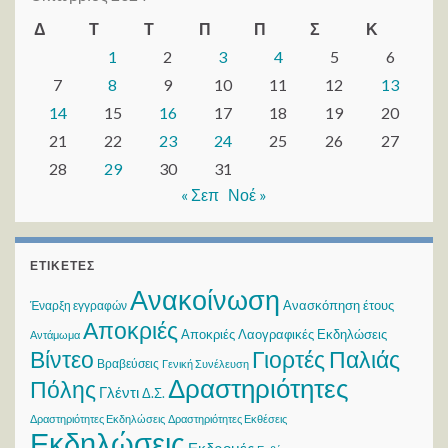
Δ
Τ
Τ
Π
Π
Σ
Κ
1
2
3
4
5
6
7
8
9
10
11
12
13
14
15
16
17
18
19
20
21
22
23
24
25
26
27
28
29
30
31
« Σεπ
Νοέ »
ΕΤΙΚΈΤΕΣ
Ανακοίνωση
Ανασκόπηση έτους
Έναρξη εγγραφών
Αποκριές
Αποκριές Λαογραφικές Εκδηλώσεις
Αντάμωμα
Βίντεο
Γιορτές Παλιάς
Βραβεύσεις
Γενική Συνέλευση
Δραστηριότητες
Πόλης
Γλέντι
Δ.Σ.
Δραστηριότητες Εκδηλώσεις
Δραστηριότητες Εκθέσεις
Εκδηλώσεις