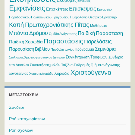
Εκδρομές
Εκθέσεις
Εμφανίσεις
Επισκέψεις
Επισκέπτες
Εργαστήρι
Παραδοσιακού Πολυφωνικού Τραγουδιού
Ημερολόγιο
Θεατρικό Εργαστήρι
Κοπή Πρωτοχρονιάτικης Πίτας
Μαθήματα
Μπάντα Δρόμου
Παιδική Παράσταση
Ομάδα Ανάγνωσης
Παραστάσεις
Παρελάσεις
Παιδική Χορωδία
Σεμινάρια
Παρουσίαση Βιβλίου
Πρόγραμμα
Προβολή ταινίας
Συγκέντρωση Τροφίμων
Συνέδριο
Στολισμός Χριστουγεννιάτικου Δέντρου
των Λυκείων
Συναντήσεις μελών
Ταξίδια-Εκδρομές
Τμήμα ανάγνωσης
Χριστούγεννα
Χορωδία
λογοτεχνίας
Χορευτική ομάδα
ΜΕΤΑΣΤΟΙΧΕΊΑ
Σύνδεση
Ροή καταχωρίσεων
Ροή σχολίων