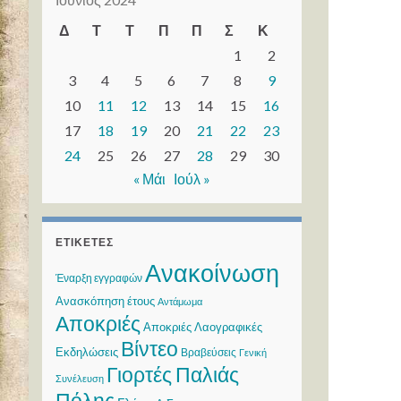
Δ
Τ
Τ
Π
Π
Σ
Κ
1
2
3
4
5
6
7
8
9
10
11
12
13
14
15
16
17
18
19
20
21
22
23
24
25
26
27
28
29
30
« Μάι
Ιούλ »
ΕΤΙΚΈΤΕΣ
Ανακοίνωση
Έναρξη εγγραφών
Ανασκόπηση έτους
Αντάμωμα
Αποκριές
Αποκριές Λαογραφικές
Βίντεο
Εκδηλώσεις
Βραβεύσεις
Γενική
Γιορτές Παλιάς
Συνέλευση
Πόλης