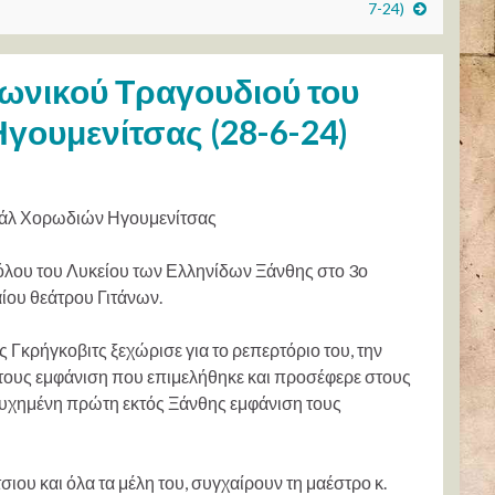
7-24)
ωνικού Τραγουδιού του
γουμενίτσας (28-6-24)
βάλ Χορωδιών Ηγουμενίτσας
λου του Λυκείου των Ελληνίδων Ξάνθης στο 3ο
ίου θεάτρου Γιτάνων.
Γκρήγκοβιτς ξεχώρισε για το ρεπερτόριο του, την
 τους
εμφάνιση που επιμελήθηκε και προσέφερε στους
ιτυχημένη πρώτη εκτός Ξάνθης εμφάνιση τους
ου και όλα τα μέλη του, συγχαίρουν τη μαέστρο κ.