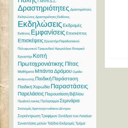
Γλέντι
Δ.Σ.
Δραστηριότητες
Δραστηριότητες
Εκδηλώσεις
Δραστηριότητες Εκθέσεις
Εκδηλώσεις
Εκδρομές
Εμφανίσεις
Επισκέπτες
Εκθέσεις
Επισκέψεις
Εργαστήρι Παραδοσιακού
Πολυφωνικού Τραγουδιού
Ημερολόγιο
Θεατρικό
Κοπή
Εργαστήρι
Πρωτοχρονιάτικης Πίτας
Μπάντα Δρόμου
Μαθήματα
Ομάδα
Παιδική Παράσταση
Ανάγνωσης
Παραστάσεις
Παιδική Χορωδία
Παρελάσεις
Παρουσίαση Βιβλίου
Σεμινάρια
Πρόγραμμα
Προβολή ταινίας
Στολισμός Χριστουγεννιάτικου Δέντρου
Συγκέντρωση Τροφίμων
Συνέδριο των Λυκείων
Συναντήσεις μελών
Ταξίδια-Εκδρομές
Τμήμα