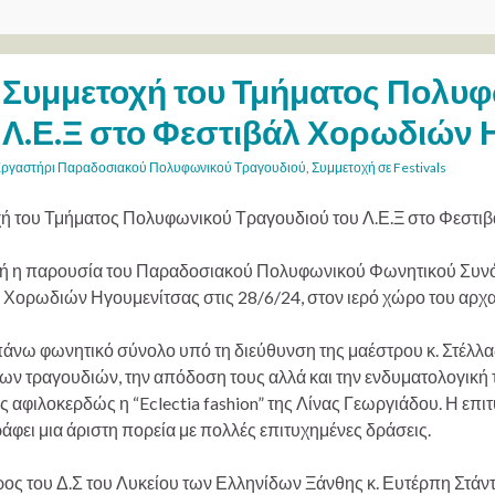
Συμμετοχή του Τμήματος Πολυφ
Λ.Ε.Ξ στο Φεστιβάλ Χορωδιών Η
ργαστήρι Παραδοσιακού Πολυφωνικού Τραγουδιού
,
Συμμετοχή σε Festivals
ή του Τμήματος Πολυφωνικού Τραγουδιού του Λ.Ε.Ξ στο Φεστι
κή η παρουσία του Παραδοσιακού Πολυφωνικού Φωνητικού Συνό
 Χορωδιών Ηγουμενίτσας στις 28/6/24, στον ιερό χώρο του αρχα
άνω φωνητικό σύνολο υπό τη διεύθυνση της μαέστρου κ. Στέλλας 
των τραγουδιών, την απόδοση τους αλλά και την ενδυματολογική
 αφιλοκερδώς η “Eclectia fashion” της Λίνας Γεωργιάδου. Η επ
άφει μια άριστη πορεία με πολλές επιτυχημένες δράσεις.
ς του Δ.Σ του Λυκείου των Ελληνίδων Ξάνθης κ. Ευτέρπη Στάντσι