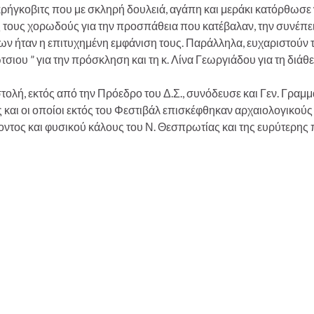
κρήγκοβιτς που με σκληρή δουλειά, αγάπη και μεράκι κατόρθωσ
ς τους χορωδούς για την προσπάθεια που κατέβαλαν, την συνέπει
ων ήταν η επιτυχημένη εμφάνιση τους. Παράλληλα, ευχαριστούν 
σιου ” για την πρόσκληση και τη κ. Λίνα Γεωργιάδου για τη διά
ολή, εκτός από την Πρόεδρο του Δ.Σ., συνόδευσε και Γεν. Γραμμ
 και οι οποίοι εκτός του Φεστιβάλ επισκέφθηκαν αρχαιολογικούς
οντος και φυσικού κάλους του Ν. Θεσπρωτίας και της ευρύτερης 