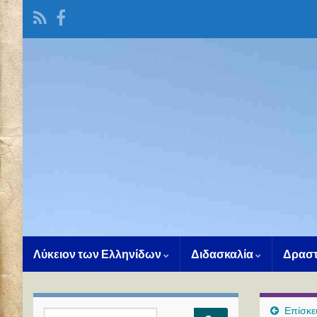
Λύκειον των Ελληνίδων
Διδασκαλία
Δραστ
Επίσκε
Search for: