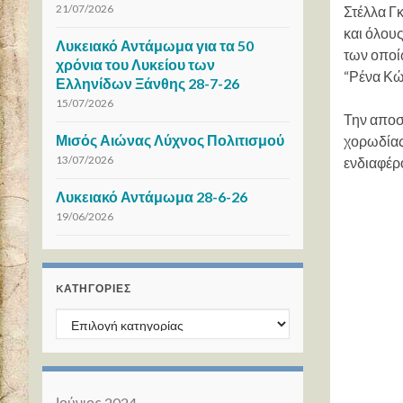
21/07/2026
Στέλλα Γ
και όλου
Λυκειακό Αντάμωμα για τα 50
των οποί
χρόνια του Λυκείου των
“Ρένα Κώτ
Ελληνίδων Ξάνθης 28-7-26
15/07/2026
Την αποστ
Μισός Αιώνας Λύχνος Πολιτισμού
χορωδίας
13/07/2026
ενδιαφέρ
Λυκειακό Αντάμωμα 28-6-26
19/06/2026
KΑΤΗΓΟΡΊΕΣ
Kατηγορίες
Ιούνιος 2024