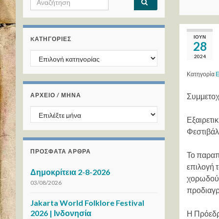
ΙΟΎΝ
KΑΤΗΓΟΡΊΕΣ
28
Kατηγορίες
2024
Κατηγορία
Ε
ΑΡΧΕΙΟ / ΜΗΝΑ
Συμμετοχ
ΑΡΧΕΙΟ / ΜΗΝΑ
Εξαιρετι
Φεστιβάλ
ΠΡΌΣΦΑΤΑ ΆΡΘΡΑ
Το παραπ
επιλογή 
Δημοκρίτεια 2-8-2026
χορωδούς
03/08/2026
προδιαγρ
Jakarta World Folklore Festival
2026 | Ινδονησία
Η Πρόεδρο