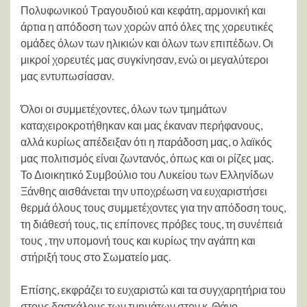
Πολυφωνικού Τραγουδιού και κεφάτη, αρμονική και
άρτια η απόδοση των χορών από όλες της χορευτικές
ομάδες όλων των ηλικιών και όλων των επιπέδων. Οι
μικροί χορευτές μας συγκίνησαν, ενώ οι μεγαλύτεροι
μας εντυπωσίασαν.
Όλοι οι συμμετέχοντες, όλων των τμημάτων
καταχειροκροτήθηκαν και μας έκαναν περήφανους,
αλλά κυρίως απέδειξαν ότι η παράδοση μας, ο λαϊκός
μας πολιτισμός είναι ζωντανός, όπως και οι ρίζες μας.
Το Διοικητικό Συμβούλιο του Λυκείου των Ελληνίδων
Ξάνθης αισθάνεται την υποχρέωση να ευχαριστήσει
θερμά όλους τους συμμετέχοντες για την απόδοση τους,
τη διάθεσή τους, τις επίπονες πρόβες τους, τη συνέπειά
τους , την υπομονή τους και κυρίως την αγάπη και
στήριξή τους στο Σωματείο μας.
Επίσης, εκφράζει το ευχαριστώ και τα συγχαρητήρια του
στους δασκάλους των τμημάτων στον κ. Θάνο