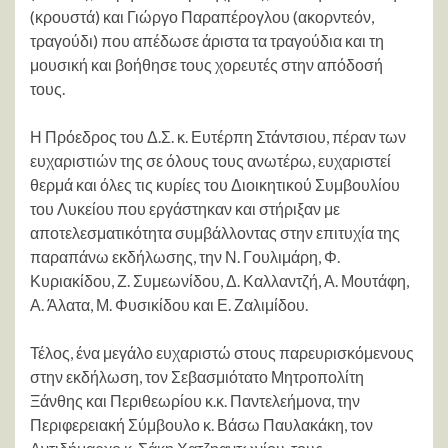
(κρουστά) και Γιώργο Παραπέρογλου (ακορντεόν,
τραγούδι) που απέδωσε άριστα τα τραγούδια και τη
μουσική και βοήθησε τους χορευτές στην απόδοσή
τους.
Η Πρόεδρος του Δ.Σ. κ. Ευτέρπη Στάντσιου, πέραν των
ευχαριστιών της σε όλους τους ανωτέρω, ευχαριστεί
θερμά και όλες τις κυρίες του Διοικητικού Συμβουλίου
του Λυκείου που εργάστηκαν και στήριξαν με
αποτελεσματικότητα συμβάλλοντας στην επιτυχία της
παραπάνω εκδήλωσης, την Ν. Γουλιμάρη, Φ.
Κυριακίδου, Ζ. Συμεωνίδου, Δ. Καλλαντζή, Α. Μουτάφη,
Α. Άλατα, Μ. Φυσικίδου και Ε. Ζαλιμίδου.
Τέλος, ένα μεγάλο ευχαριστώ στους παρευρισκόμενους
στην εκδήλωση, τον Σεβασμιότατο Μητροπολίτη
Ξάνθης και Περιθεωρίου κ.κ. Παντελεήμονα, την
Περιφερειακή Σύμβουλο κ. Βάσω Παυλακάκη, τον