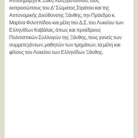
Αντιδήμαρχο κ. Σάκη Χατζηαντωνίου, τους
εκπροσώπους του Δ’ Σώματος Στράτου και της
Αστυνομικής Διεύθυνσης Ξάνθης, την Πρόεδρο κ.
Μαρίνα Φιλιππίδου και μέλη του Δ.Σ. του Λυκείου των
Ελληνίδων Καβάλας, όπως και προέδρους
Πολιτιστικών Συλλογών της Ξάνθης, τους γονείς των
συμμετεχόντων, μαθητών των τμημάτων, τα μέλη και
φίλους του Λυκείου των Ελληνίδων Ξάνθης.