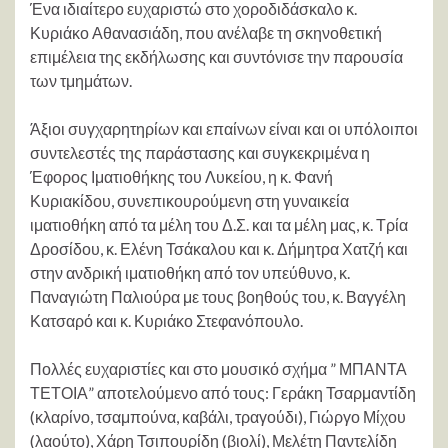
Ένα ιδιαίτερο ευχαριστώ στο χοροδιδάσκαλο κ.
Κυριάκο Αθανασιάδη, που ανέλαβε τη σκηνοθετική
επιμέλεια της εκδήλωσης και συντόνισε την παρουσία
των τμημάτων.
Άξιοι συγχαρητηρίων και επαίνων είναι και οι υπόλοιποι
συντελεστές της παράστασης και συγκεκριμένα η
Έφορος Ιματιοθήκης του Λυκείου, η κ. Φανή
Κυριακίδου, συνεπικουρούμενη στη γυναικεία
ιματιοθήκη από τα μέλη του Δ.Σ. και τα μέλη μας, κ. Τρία
Δροσίδου, κ. Ελένη Τσάκαλου και κ. Δήμητρα Χατζή και
στην ανδρική ιματιοθήκη από τον υπεύθυνο, κ.
Παναγιώτη Παλιούρα με τους βοηθούς του, κ. Βαγγέλη
Κατσαρό και κ. Κυριάκο Στεφανόπουλο.
Πολλές ευχαριστίες και στο μουσικό σχήμα ” ΜΠΑΝΤΑ
ΤΕΤΟΙΑ” αποτελούμενο από τους: Γεράκη Τσαρμαντίδη
(κλαρίνο, τσαμπούνα, καβάλι, τραγούδι), Γιώργο Μίχου
(λαούτο), Χάρη Τσιπουρίδη (βιολί), Μελέτη Παντελίδη