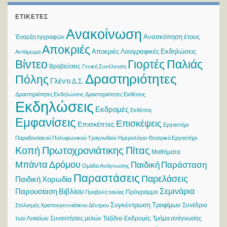
ΕΤΙΚΈΤΕΣ
Ανακοίνωση
Ανασκόπηση έτους
Έναρξη εγγραφών
Αποκριές
Αποκριές Λαογραφικές Εκδηλώσεις
Αντάμωμα
Βίντεο
Γιορτές Παλιάς
Βραβεύσεις
Γενική Συνέλευση
Δραστηριότητες
Πόλης
Γλέντι
Δ.Σ.
Δραστηριότητες Εκδηλώσεις
Δραστηριότητες Εκθέσεις
Εκδηλώσεις
Εκδρομές
Εκθέσεις
Εμφανίσεις
Επισκέψεις
Επισκέπτες
Εργαστήρι
Παραδοσιακού Πολυφωνικού Τραγουδιού
Ημερολόγιο
Θεατρικό Εργαστήρι
Κοπή Πρωτοχρονιάτικης Πίτας
Μαθήματα
Μπάντα Δρόμου
Παιδική Παράσταση
Ομάδα Ανάγνωσης
Παραστάσεις
Παρελάσεις
Παιδική Χορωδία
Σεμινάρια
Παρουσίαση Βιβλίου
Πρόγραμμα
Προβολή ταινίας
Συγκέντρωση Τροφίμων
Συνέδριο
Στολισμός Χριστουγεννιάτικου Δέντρου
των Λυκείων
Συναντήσεις μελών
Ταξίδια-Εκδρομές
Τμήμα ανάγνωσης