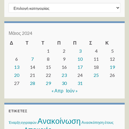
Kατηγορίες
Μάιος 2024
Δ
Τ
Τ
Π
Π
Σ
Κ
1
2
3
4
5
6
7
8
9
10
11
12
13
14
15
16
17
18
19
20
21
22
23
24
25
26
27
28
29
30
31
« Απρ
Ιούν »
ΕΤΙΚΈΤΕΣ
Ανακοίνωση
Ανασκόπηση έτους
Έναρξη εγγραφών