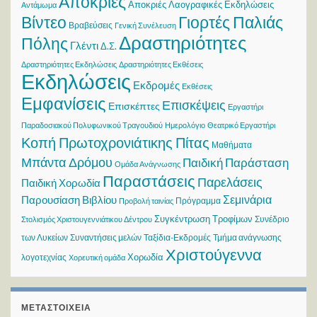
Αποκριές
Αποκριές Λαογραφικές Εκδηλώσεις
Αντάμωμα
Βίντεο
Γιορτές Παλιάς
Βραβεύσεις
Γενική Συνέλευση
Δραστηριότητες
Πόλης
Γλέντι
Δ.Σ.
Δραστηριότητες Εκδηλώσεις
Δραστηριότητες Εκθέσεις
Εκδηλώσεις
Εκδρομές
Εκθέσεις
Εμφανίσεις
Επισκέψεις
Επισκέπτες
Εργαστήρι
Παραδοσιακού Πολυφωνικού Τραγουδιού
Ημερολόγιο
Θεατρικό Εργαστήρι
Κοπή Πρωτοχρονιάτικης Πίτας
Μαθήματα
Μπάντα Δρόμου
Παιδική Παράσταση
Ομάδα Ανάγνωσης
Παραστάσεις
Παρελάσεις
Παιδική Χορωδία
Σεμινάρια
Παρουσίαση Βιβλίου
Πρόγραμμα
Προβολή ταινίας
Συγκέντρωση Τροφίμων
Συνέδριο
Στολισμός Χριστουγεννιάτικου Δέντρου
των Λυκείων
Συναντήσεις μελών
Ταξίδια-Εκδρομές
Τμήμα ανάγνωσης
Χριστούγεννα
Χορωδία
λογοτεχνίας
Χορευτική ομάδα
ΜΕΤΑΣΤΟΙΧΕΊΑ