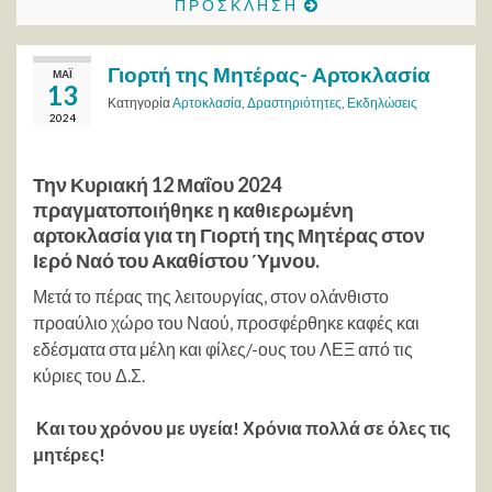
Π Ρ Ο Σ Κ Λ Η Σ Η
Γιορτή της Μητέρας- Αρτοκλασία
ΜΆΙ
13
Κατηγορία
Αρτοκλασία
,
Δραστηριότητες
,
Εκδηλώσεις
2024
Την Κυριακή 12 Μαΐου 2024
πραγματοποιήθηκε η καθιερωμένη
αρτοκλασία για τη Γιορτή της Μητέρας στον
Ιερό Ναό του Ακαθίστου Ύμνου.
Μετά το πέρας της λειτουργίας, στον ολάνθιστο
προαύλιο χώρο του Ναού, προσφέρθηκε καφές και
εδέσματα στα μέλη και φίλες/-ους του ΛΕΞ από τις
κύριες του Δ.Σ.
Και του χρόνου με υγεία! Χρόνια πολλά σε όλες τις
μητέρες!