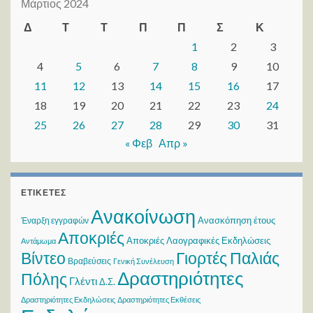
Μάρτιος 2024
Δ
Τ
Τ
Π
Π
Σ
Κ
1
2
3
4
5
6
7
8
9
10
11
12
13
14
15
16
17
18
19
20
21
22
23
24
25
26
27
28
29
30
31
« Φεβ
Απρ »
ΕΤΙΚΈΤΕΣ
Ανακοίνωση
Ανασκόπηση έτους
Έναρξη εγγραφών
Αποκριές
Αποκριές Λαογραφικές Εκδηλώσεις
Αντάμωμα
Βίντεο
Γιορτές Παλιάς
Βραβεύσεις
Γενική Συνέλευση
Δραστηριότητες
Πόλης
Γλέντι
Δ.Σ.
Δραστηριότητες Εκδηλώσεις
Δραστηριότητες Εκθέσεις