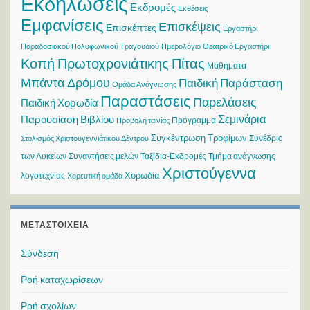
Εκδηλώσεις
Εκδρομές
Εκθέσεις
Εμφανίσεις
Επισκέψεις
Επισκέπτες
Εργαστήρι
Παραδοσιακού Πολυφωνικού Τραγουδιού
Ημερολόγιο
Θεατρικό Εργαστήρι
Κοπή Πρωτοχρονιάτικης Πίτας
Μαθήματα
Μπάντα Δρόμου
Παιδική Παράσταση
Ομάδα Ανάγνωσης
Παραστάσεις
Παρελάσεις
Παιδική Χορωδία
Σεμινάρια
Παρουσίαση Βιβλίου
Πρόγραμμα
Προβολή ταινίας
Συγκέντρωση Τροφίμων
Συνέδριο
Στολισμός Χριστουγεννιάτικου Δέντρου
των Λυκείων
Συναντήσεις μελών
Ταξίδια-Εκδρομές
Τμήμα ανάγνωσης
Χριστούγεννα
Χορωδία
λογοτεχνίας
Χορευτική ομάδα
ΜΕΤΑΣΤΟΙΧΕΊΑ
Σύνδεση
Ροή καταχωρίσεων
Ροή σχολίων