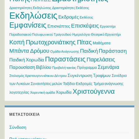
Δραστηριότητες Εκδηλώσεις
Δραστηριότητες Εκθέσεις
Εκδηλώσεις
Εκδρομές
Εκθέσεις
Εμφανίσεις
Επισκέψεις
Επισκέπτες
Εργαστήρι
Παραδοσιακού Πολυφωνικού Τραγουδιού
Ημερολόγιο
Θεατρικό Εργαστήρι
Κοπή Πρωτοχρονιάτικης Πίτας
Μαθήματα
Μπάντα Δρόμου
Παιδική Παράσταση
Ομάδα Ανάγνωσης
Παραστάσεις
Παρελάσεις
Παιδική Χορωδία
Σεμινάρια
Παρουσίαση Βιβλίου
Πρόγραμμα
Προβολή ταινίας
Συγκέντρωση Τροφίμων
Συνέδριο
Στολισμός Χριστουγεννιάτικου Δέντρου
των Λυκείων
Συναντήσεις μελών
Ταξίδια-Εκδρομές
Τμήμα ανάγνωσης
Χριστούγεννα
Χορωδία
λογοτεχνίας
Χορευτική ομάδα
ΜΕΤΑΣΤΟΙΧΕΊΑ
Σύνδεση
Ροή καταχωρίσεων