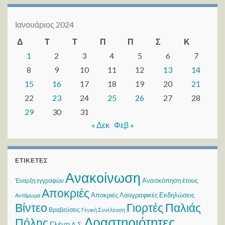
Ιανουάριος 2024
Δ
Τ
Τ
Π
Π
Σ
Κ
1
2
3
4
5
6
7
8
9
10
11
12
13
14
15
16
17
18
19
20
21
22
23
24
25
26
27
28
29
30
31
« Δεκ
Φεβ »
ΕΤΙΚΈΤΕΣ
Ανακοίνωση
Ανασκόπηση έτους
Έναρξη εγγραφών
Αποκριές
Αποκριές Λαογραφικές Εκδηλώσεις
Αντάμωμα
Βίντεο
Γιορτές Παλιάς
Βραβεύσεις
Γενική Συνέλευση
Δραστηριότητες
Πόλης
Γλέντι
Δ.Σ.