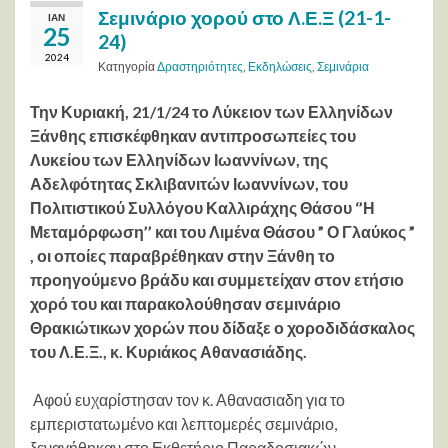
Σεμινάριο χορού στο Λ.Ε.Ξ (21-1-
ΙΑΝ
25
24)
2024
Κατηγορία
Δραστηριότητες
,
Εκδηλώσεις
,
Σεμινάρια
Την Κυριακή, 21/1/24 το Λύκειον των Ελληνίδων
Ξάνθης επισκέφθηκαν αντιπροσωπείες του
Λυκείου των Ελληνίδων Ιωαννίνων, της
Αδελφότητας Σκλιβανιτών Ιωαννίνων, του
Πολιτιστικού Συλλόγου Καλλιράχης Θάσου ‘’Η
Μεταμόρφωση’’ και του Λιμένα Θάσου ” Ο Γλαύκος ”
, οι οποίες παραβρέθηκαν στην Ξάνθη το
προηγούμενο βράδυ και συμμετείχαν στον ετήσιο
χορό του και παρακολούθησαν σεμινάριο
Θρακιώτικων χορών που δίδαξε ο χοροδιδάσκαλος
του Λ.Ε.Ξ., κ. Κυριάκος Αθανασιάδης.
Αφού ευχαρίστησαν τον κ. Αθανασιαδη για το
εμπεριστατωμένο και λεπτομερές σεμινάριο,
ξεναγήθηκαν στο Εκθετήριο Παραδοσιακών