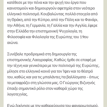
κατέθεσε με την πένα και την ψυχή του έργα που
καινοτομούν και δημιουργούν αφετηρία στον νεότερο
ελληνικό πολιτισμό. Κουβαλώντας πολλά στοιχεία από
τη Θράκη, από την Κύπρο, από την Πόλη και το Φανάρι,
την Αθήνα, τη Γερμανία, τη Γαλλία και την Αγγλία, έφερε
στην Ελλάδα την επιστημονική Ψυχολογία, τη
Φιλοσοφία και Φιλολογία της Ευρώπης του 19ου
αιώνα.
Συνέβαλε προδρομικά στη δημιουργία της
επιστημονικής Λαογραφίας. Καθώς ήρθε σε επαφή με
την τέχνη και γενικότερα με τον πολιτισμό της Ευρώπης,
μίλησε στο ελληνικό κοινό για τον Ίψεν και το θέατρό
του, καθώς και για τις μπαλάντες/τα βαλλίσματα – όπως
τα μεταφράζει στη γλώσσα μας. Ο Γεώργιος Βιζυηνός
έπαιξε σημαντικό ρόλο στον καθαρά χώρο της
λογοτεχνίας.
Ενώ ξεκίνησε με την καθαρεύουσα του φαναριωτισμού,