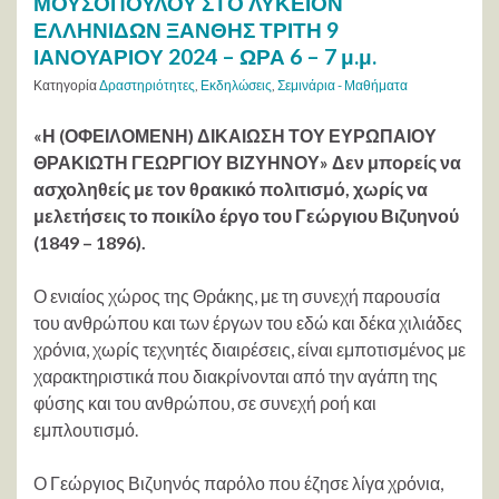
ΜΟΥΣΟΠΟΥΛΟΥ ΣΤΟ ΛΥΚΕΙΟΝ
ΕΛΛΗΝΙΔΩΝ ΞΑΝΘΗΣ ΤΡΙΤΗ 9
ΙΑΝΟΥΑΡΙΟΥ 2024 – ΩΡΑ 6 – 7 μ.μ.
Κατηγορία
Δραστηριότητες
,
Εκδηλώσεις
,
Σεμινάρια - Μαθήματα
«Η (ΟΦΕΙΛΟΜΕΝΗ) ΔΙΚΑΙΩΣΗ ΤΟΥ ΕΥΡΩΠΑΙΟΥ
ΘΡΑΚΙΩΤΗ ΓΕΩΡΓΙΟΥ ΒΙΖΥΗΝΟΥ» Δεν μπορείς να
ασχοληθείς με τον θρακικό πολιτισμό, χωρίς να
μελετήσεις το ποικίλο έργο του Γεώργιου Βιζυηνού
(1849 – 1896).
Ο ενιαίος χώρος της Θράκης, με τη συνεχή παρουσία
του ανθρώπου και των έργων του εδώ και δέκα χιλιάδες
χρόνια, χωρίς τεχνητές διαιρέσεις, είναι εμποτισμένος με
χαρακτηριστικά που διακρίνονται από την αγάπη της
φύσης και του ανθρώπου, σε συνεχή ροή και
εμπλουτισμό.
Ο Γεώργιος Βιζυηνός παρόλο που έζησε λίγα χρόνια,