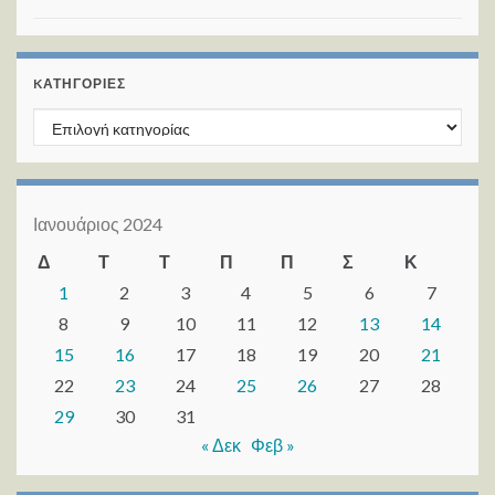
KΑΤΗΓΟΡΊΕΣ
Kατηγορίες
Ιανουάριος 2024
Δ
Τ
Τ
Π
Π
Σ
Κ
1
2
3
4
5
6
7
8
9
10
11
12
13
14
15
16
17
18
19
20
21
22
23
24
25
26
27
28
29
30
31
« Δεκ
Φεβ »