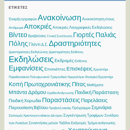
ΕΤΙΚΈΤΕΣ
Ανακοίνωση
Ανασκόπηση έτους
Έναρξη εγγραφών
Αποκριές
Αποκριές Λαογραφικές Εκδηλώσεις
Αντάμωμα
Βίντεο
Γιορτές Παλιάς
Βραβεύσεις
Γενική Συνέλευση
Δραστηριότητες
Πόλης
Γλέντι
Δ.Σ.
Δραστηριότητες Εκδηλώσεις
Δραστηριότητες Εκθέσεις
Εκδηλώσεις
Εκδρομές
Εκθέσεις
Εμφανίσεις
Επισκέψεις
Επισκέπτες
Εργαστήρι
Παραδοσιακού Πολυφωνικού Τραγουδιού
Ημερολόγιο
Θεατρικό Εργαστήρι
Κοπή Πρωτοχρονιάτικης Πίτας
Μαθήματα
Μπάντα Δρόμου
Παιδική Παράσταση
Ομάδα Ανάγνωσης
Παραστάσεις
Παρελάσεις
Παιδική Χορωδία
Σεμινάρια
Παρουσίαση Βιβλίου
Πρόγραμμα
Προβολή ταινίας
Συγκέντρωση Τροφίμων
Συνέδριο
Στολισμός Χριστουγεννιάτικου Δέντρου
των Λυκείων
Συναντήσεις μελών
Ταξίδια-Εκδρομές
Τμήμα ανάγνωσης