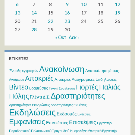
6
7
8
9
10
11
12
13
14
15
16
17
18
19
20
21
22
23
24
25
26
27
28
29
30
« Οκτ
Δεκ »
ΕΤΙΚΈΤΕΣ
Ανακοίνωση
Ανασκόπηση έτους
Έναρξη εγγραφών
Αποκριές
Αποκριές Λαογραφικές Εκδηλώσεις
Αντάμωμα
Βίντεο
Γιορτές Παλιάς
Βραβεύσεις
Γενική Συνέλευση
Δραστηριότητες
Πόλης
Γλέντι
Δ.Σ.
Δραστηριότητες Εκδηλώσεις
Δραστηριότητες Εκθέσεις
Εκδηλώσεις
Εκδρομές
Εκθέσεις
Εμφανίσεις
Επισκέψεις
Επισκέπτες
Εργαστήρι
Παραδοσιακού Πολυφωνικού Τραγουδιού
Ημερολόγιο
Θεατρικό Εργαστήρι