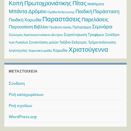
Κοπή Πρωτοχρονιάτικης Πίτας
Μαθήματα
Μπάντα Δρόμου
Παιδική Παράσταση
Ομάδα Ανάγνωσης
Παραστάσεις
Παρελάσεις
Παιδική Χορωδία
Σεμινάρια
Παρουσίαση Βιβλίου
Πρόγραμμα
Προβολή ταινίας
Συγκέντρωση Τροφίμων
Συνέδριο
Στολισμός Χριστουγεννιάτικου Δέντρου
των Λυκείων
Συναντήσεις μελών
Ταξίδια-Εκδρομές
Τμήμα ανάγνωσης
Χριστούγεννα
Χορωδία
λογοτεχνίας
Χορευτική ομάδα
ΜΕΤΑΣΤΟΙΧΕΊΑ
Σύνδεση
Ροή καταχωρίσεων
Ροή σχολίων
WordPress.org