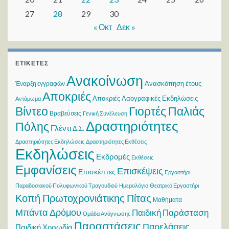
27
28
29
30
« Οκτ
Δεκ »
ΕΤΙΚΈΤΕΣ
Ανακοίνωση
Ανασκόπηση έτους
Έναρξη εγγραφών
Αποκριές
Αποκριές Λαογραφικές Εκδηλώσεις
Αντάμωμα
Βίντεο
Γιορτές Παλιάς
Βραβεύσεις
Γενική Συνέλευση
Δραστηριότητες
Πόλης
Γλέντι
Δ.Σ.
Δραστηριότητες Εκδηλώσεις
Δραστηριότητες Εκθέσεις
Εκδηλώσεις
Εκδρομές
Εκθέσεις
Εμφανίσεις
Επισκέψεις
Επισκέπτες
Εργαστήρι
Παραδοσιακού Πολυφωνικού Τραγουδιού
Ημερολόγιο
Θεατρικό Εργαστήρι
Κοπή Πρωτοχρονιάτικης Πίτας
Μαθήματα
Μπάντα Δρόμου
Παιδική Παράσταση
Ομάδα Ανάγνωσης
Παραστάσεις
Παρελάσεις
Παιδική Χορωδία