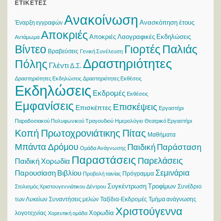
ΕΤΙΚΈΤΕΣ
Ανακοίνωση
Ανασκόπηση έτους
Έναρξη εγγραφών
Αποκριές
Αποκριές Λαογραφικές Εκδηλώσεις
Αντάμωμα
Βίντεο
Γιορτές Παλιάς
Βραβεύσεις
Γενική Συνέλευση
Δραστηριότητες
Πόλης
Γλέντι
Δ.Σ.
Δραστηριότητες Εκδηλώσεις
Δραστηριότητες Εκθέσεις
Εκδηλώσεις
Εκδρομές
Εκθέσεις
Εμφανίσεις
Επισκέψεις
Επισκέπτες
Εργαστήρι
Παραδοσιακού Πολυφωνικού Τραγουδιού
Ημερολόγιο
Θεατρικό Εργαστήρι
Κοπή Πρωτοχρονιάτικης Πίτας
Μαθήματα
Μπάντα Δρόμου
Παιδική Παράσταση
Ομάδα Ανάγνωσης
Παραστάσεις
Παρελάσεις
Παιδική Χορωδία
Σεμινάρια
Παρουσίαση Βιβλίου
Πρόγραμμα
Προβολή ταινίας
Συγκέντρωση Τροφίμων
Συνέδριο
Στολισμός Χριστουγεννιάτικου Δέντρου
των Λυκείων
Συναντήσεις μελών
Ταξίδια-Εκδρομές
Τμήμα ανάγνωσης
Χριστούγεννα
Χορωδία
λογοτεχνίας
Χορευτική ομάδα