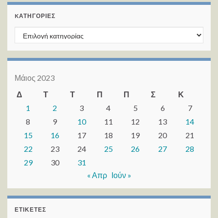
KΑΤΗΓΟΡΊΕΣ
Kατηγορίες
Μάιος 2023
Δ
Τ
Τ
Π
Π
Σ
Κ
1
2
3
4
5
6
7
8
9
10
11
12
13
14
15
16
17
18
19
20
21
22
23
24
25
26
27
28
29
30
31
« Απρ
Ιούν »
ΕΤΙΚΈΤΕΣ