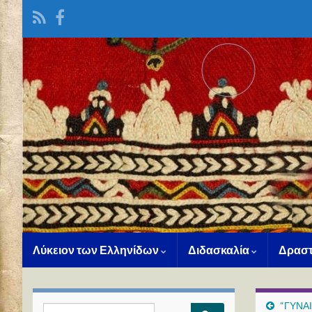
Λύκειον των Ελληνίδων
Διδασκαλία
Δραστ
“ΓΥΝΑΙ
Search for: