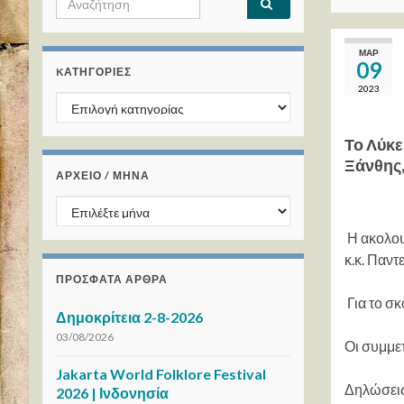
ΜΑΡ
09
KΑΤΗΓΟΡΊΕΣ
2023
Kατηγορίες
Το Λύκ
Ξάνθης,
ΑΡΧΕΙΟ / ΜΗΝΑ
ΑΡΧΕΙΟ / ΜΗΝΑ
Η ακολου
κ.κ. Παντ
ΠΡΌΣΦΑΤΑ ΆΡΘΡΑ
Για το σ
Δημοκρίτεια 2-8-2026
03/08/2026
Οι συμμετ
Jakarta World Folklore Festival
Δηλώσεις
2026 | Ινδονησία