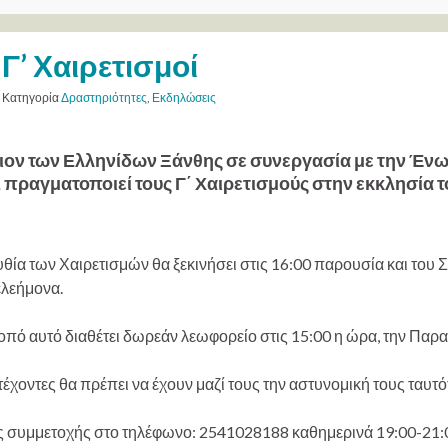
Γ’ Χαιρετισμοί
Κατηγορία
Δραστηριότητες
,
Εκδηλώσεις
ειον των Ελληνίδων Ξάνθης σε συνεργασία με την Έ
 πραγματοποιεί τους Γ΄ Χαιρετισμούς στην εκκλησία 
θία των Χαιρετισμών θα ξεκινήσει στις 16:00 παρουσία και το
ελεήμονα.
κοπό αυτό διαθέτει δωρεάν λεωφορείο στις 15:00 η ώρα, την Παρ
έχοντες θα πρέπει να έχουν μαζί τους την αστυνομική τους ταυτό
 συμμετοχής στο τηλέφωνο: 2541028188 καθημερινά 19:00-21:0