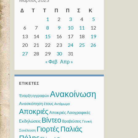
Δ
Τ
Τ
Π
Π
Σ
Κ
1
2
3
4
5
6
7
8
9
10
11
12
13
14
15
16
17
18
19
20
21
22
23
24
25
26
27
28
29
30
31
« Φεβ
Απρ »
ΕΤΙΚΈΤΕΣ
Ανακοίνωση
Έναρξη εγγραφών
Ανασκόπηση έτους
Αντάμωμα
Αποκριές
Αποκριές Λαογραφικές
Βίντεο
Εκδηλώσεις
Βραβεύσεις
Γενική
Γιορτές Παλιάς
Συνέλευση
Πόλης