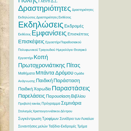
Γλέντι
Δ.Σ.
Δραστηριότητες
Δραστηριότητες
Εκδηλώσεις
Δραστηριότητες Εκθέσεις
Εκδηλώσεις
Εκδρομές
Εμφανίσεις
Επισκέπτες
Εκθέσεις
Επισκέψεις
Εργαστήρι Παραδοσιακού
Πολυφωνικού Τραγουδιού
Ημερολόγιο
Θεατρικό
Κοπή
Εργαστήρι
Πρωτοχρονιάτικης Πίτας
Μπάντα Δρόμου
Μαθήματα
Ομάδα
Παιδική Παράσταση
Ανάγνωσης
Παραστάσεις
Παιδική Χορωδία
Παρελάσεις
Παρουσίαση Βιβλίου
Σεμινάρια
Πρόγραμμα
Προβολή ταινίας
Στολισμός Χριστουγεννιάτικου Δέντρου
Συγκέντρωση Τροφίμων
Συνέδριο των Λυκείων
Συναντήσεις μελών
Ταξίδια-Εκδρομές
Τμήμα