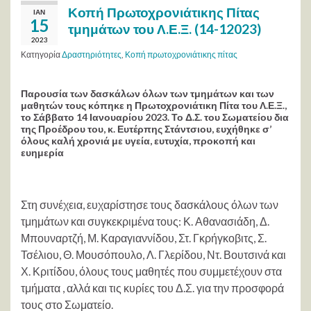
Κοπή Πρωτοχρονιάτικης Πίτας
ΙΑΝ
15
τμημάτων του Λ.Ε.Ξ. (14-12023)
2023
Κατηγορία
Δραστηριότητες
,
Κοπή πρωτοχρονιάτικης πίτας
Παρουσία των δασκάλων όλων των τμημάτων και των
μαθητών τους κόπηκε η Πρωτοχρονιάτικη Πίτα του Λ.Ε.Ξ.,
το Σάββατο 14 Ιανουαρίου 2023. Το Δ.Σ. του Σωματείου δια
της Προέδρου του, κ. Ευτέρπης Στάντσιου, ευχήθηκε σ’
όλους καλή χρονιά με υγεία, ευτυχία, προκοπή και
ευημερία
Στη συνέχεια, ευχαρίστησε τους δασκάλους όλων των
τμημάτων και συγκεκριμένα τους: Κ. Αθανασιάδη, Δ.
Μπουναρτζή, Μ. Καραγιαννίδου, Στ. Γκρήγκοβιτς, Σ.
Τσέλιου, Θ. Μουσόπουλο, Λ. Γλερίδου, Ντ. Βουτσινά και
Χ. Κριτίδου, όλους τους μαθητές που συμμετέχουν στα
τμήματα , αλλά και τις κυρίες του Δ.Σ. για την προσφορά
τους στο Σωματείο.