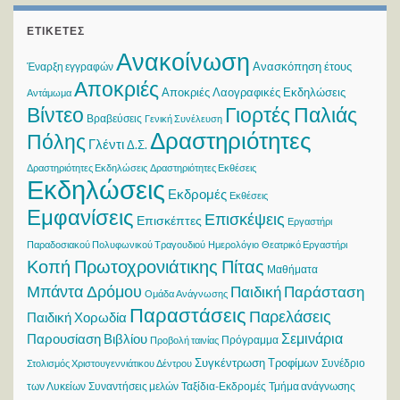
ΕΤΙΚΈΤΕΣ
Ανακοίνωση
Ανασκόπηση έτους
Έναρξη εγγραφών
Αποκριές
Αποκριές Λαογραφικές Εκδηλώσεις
Αντάμωμα
Βίντεο
Γιορτές Παλιάς
Βραβεύσεις
Γενική Συνέλευση
Δραστηριότητες
Πόλης
Γλέντι
Δ.Σ.
Δραστηριότητες Εκδηλώσεις
Δραστηριότητες Εκθέσεις
Εκδηλώσεις
Εκδρομές
Εκθέσεις
Εμφανίσεις
Επισκέψεις
Επισκέπτες
Εργαστήρι
Παραδοσιακού Πολυφωνικού Τραγουδιού
Ημερολόγιο
Θεατρικό Εργαστήρι
Κοπή Πρωτοχρονιάτικης Πίτας
Μαθήματα
Μπάντα Δρόμου
Παιδική Παράσταση
Ομάδα Ανάγνωσης
Παραστάσεις
Παρελάσεις
Παιδική Χορωδία
Σεμινάρια
Παρουσίαση Βιβλίου
Πρόγραμμα
Προβολή ταινίας
Συγκέντρωση Τροφίμων
Συνέδριο
Στολισμός Χριστουγεννιάτικου Δέντρου
των Λυκείων
Συναντήσεις μελών
Ταξίδια-Εκδρομές
Τμήμα ανάγνωσης