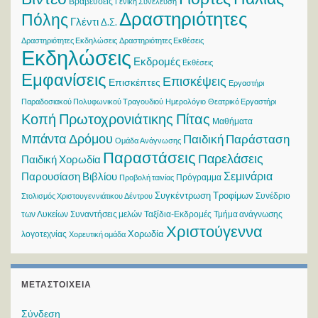
Βραβεύσεις
Γενική Συνέλευση
Δραστηριότητες
Πόλης
Γλέντι
Δ.Σ.
Δραστηριότητες Εκδηλώσεις
Δραστηριότητες Εκθέσεις
Εκδηλώσεις
Εκδρομές
Εκθέσεις
Εμφανίσεις
Επισκέψεις
Επισκέπτες
Εργαστήρι
Παραδοσιακού Πολυφωνικού Τραγουδιού
Ημερολόγιο
Θεατρικό Εργαστήρι
Κοπή Πρωτοχρονιάτικης Πίτας
Μαθήματα
Μπάντα Δρόμου
Παιδική Παράσταση
Ομάδα Ανάγνωσης
Παραστάσεις
Παρελάσεις
Παιδική Χορωδία
Σεμινάρια
Παρουσίαση Βιβλίου
Πρόγραμμα
Προβολή ταινίας
Συγκέντρωση Τροφίμων
Συνέδριο
Στολισμός Χριστουγεννιάτικου Δέντρου
των Λυκείων
Συναντήσεις μελών
Ταξίδια-Εκδρομές
Τμήμα ανάγνωσης
Χριστούγεννα
Χορωδία
λογοτεχνίας
Χορευτική ομάδα
ΜΕΤΑΣΤΟΙΧΕΊΑ
Σύνδεση