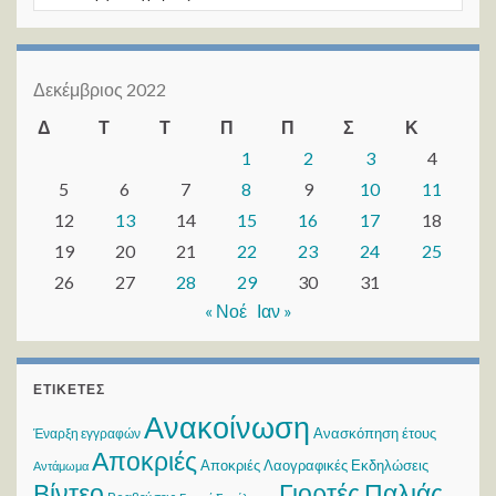
Δεκέμβριος 2022
Δ
Τ
Τ
Π
Π
Σ
Κ
1
2
3
4
5
6
7
8
9
10
11
12
13
14
15
16
17
18
19
20
21
22
23
24
25
26
27
28
29
30
31
« Νοέ
Ιαν »
ΕΤΙΚΈΤΕΣ
Ανακοίνωση
Ανασκόπηση έτους
Έναρξη εγγραφών
Αποκριές
Αποκριές Λαογραφικές Εκδηλώσεις
Αντάμωμα
Βίντεο
Γιορτές Παλιάς