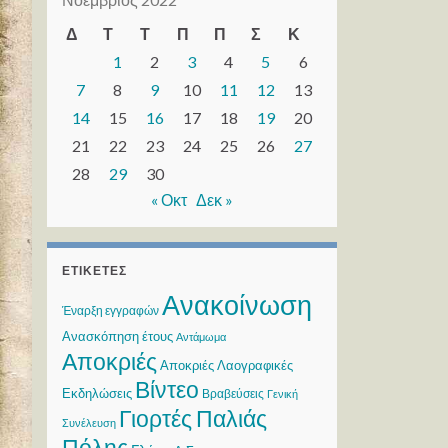
Δ
Τ
Τ
Π
Π
Σ
Κ
1
2
3
4
5
6
7
8
9
10
11
12
13
14
15
16
17
18
19
20
21
22
23
24
25
26
27
28
29
30
« Οκτ
Δεκ »
ΕΤΙΚΈΤΕΣ
Ανακοίνωση
Έναρξη εγγραφών
Ανασκόπηση έτους
Αντάμωμα
Αποκριές
Αποκριές Λαογραφικές
Βίντεο
Εκδηλώσεις
Βραβεύσεις
Γενική
Γιορτές Παλιάς
Συνέλευση
Πόλης