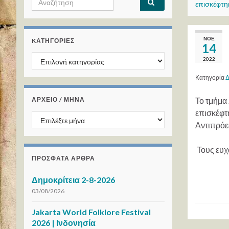
επισκέφτη
ΝΟΈ
KΑΤΗΓΟΡΊΕΣ
14
Kατηγορίες
2022
Κατηγορία
Δ
ΑΡΧΕΙΟ / ΜΗΝΑ
Το τμήμα
επισκέφτ
ΑΡΧΕΙΟ / ΜΗΝΑ
Αντιπρόε
Τους ευχ
ΠΡΌΣΦΑΤΑ ΆΡΘΡΑ
Δημοκρίτεια 2-8-2026
03/08/2026
Jakarta World Folklore Festival
2026 | Ινδονησία