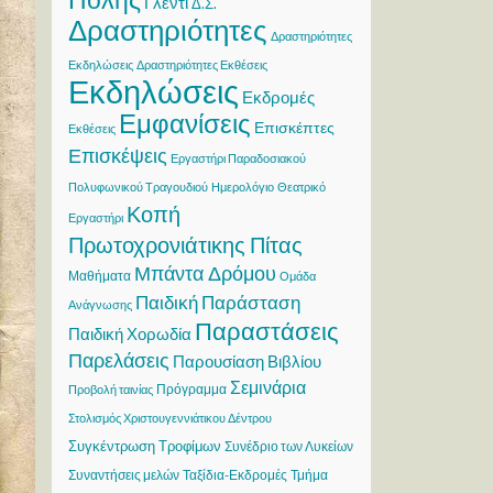
Γλέντι
Δ.Σ.
Δραστηριότητες
Δραστηριότητες
Εκδηλώσεις
Δραστηριότητες Εκθέσεις
Εκδηλώσεις
Εκδρομές
Εμφανίσεις
Επισκέπτες
Εκθέσεις
Επισκέψεις
Εργαστήρι Παραδοσιακού
Πολυφωνικού Τραγουδιού
Ημερολόγιο
Θεατρικό
Κοπή
Εργαστήρι
Πρωτοχρονιάτικης Πίτας
Μπάντα Δρόμου
Μαθήματα
Ομάδα
Παιδική Παράσταση
Ανάγνωσης
Παραστάσεις
Παιδική Χορωδία
Παρελάσεις
Παρουσίαση Βιβλίου
Σεμινάρια
Πρόγραμμα
Προβολή ταινίας
Στολισμός Χριστουγεννιάτικου Δέντρου
Συγκέντρωση Τροφίμων
Συνέδριο των Λυκείων
Συναντήσεις μελών
Ταξίδια-Εκδρομές
Τμήμα