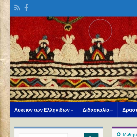
Λύκειον των Ελληνίδων
Διδασκαλία
Δραστ
Μαθητές
Search for: