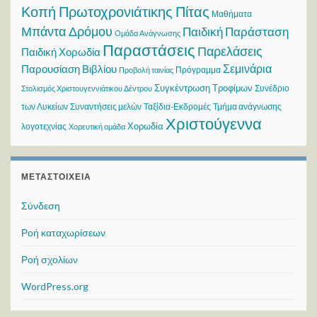
Κοπή Πρωτοχρονιάτικης Πίτας
Μαθήματα
Μπάντα Δρόμου
Παιδική Παράσταση
Ομάδα Ανάγνωσης
Παραστάσεις
Παρελάσεις
Παιδική Χορωδία
Σεμινάρια
Παρουσίαση Βιβλίου
Πρόγραμμα
Προβολή ταινίας
Συγκέντρωση Τροφίμων
Συνέδριο
Στολισμός Χριστουγεννιάτικου Δέντρου
των Λυκείων
Συναντήσεις μελών
Ταξίδια-Εκδρομές
Τμήμα ανάγνωσης
Χριστούγεννα
Χορωδία
λογοτεχνίας
Χορευτική ομάδα
ΜΕΤΑΣΤΟΙΧΕΊΑ
Σύνδεση
Ροή καταχωρίσεων
Ροή σχολίων
WordPress.org