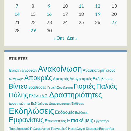
7
8
9
10
11
12
13
14
15
16
17
18
19
20
21
22
23
24
25
26
27
28
29
30
« Οκτ
Δεκ »
ΕΤΙΚΈΤΕΣ
Ανακοίνωση
Ανασκόπηση έτους
Έναρξη εγγραφών
Αποκριές
Αποκριές Λαογραφικές Εκδηλώσεις
Αντάμωμα
Βίντεο
Γιορτές Παλιάς
Βραβεύσεις
Γενική Συνέλευση
Δραστηριότητες
Πόλης
Γλέντι
Δ.Σ.
Δραστηριότητες Εκδηλώσεις
Δραστηριότητες Εκθέσεις
Εκδηλώσεις
Εκδρομές
Εκθέσεις
Εμφανίσεις
Επισκέψεις
Επισκέπτες
Εργαστήρι
Παραδοσιακού Πολυφωνικού Τραγουδιού
Ημερολόγιο
Θεατρικό Εργαστήρι