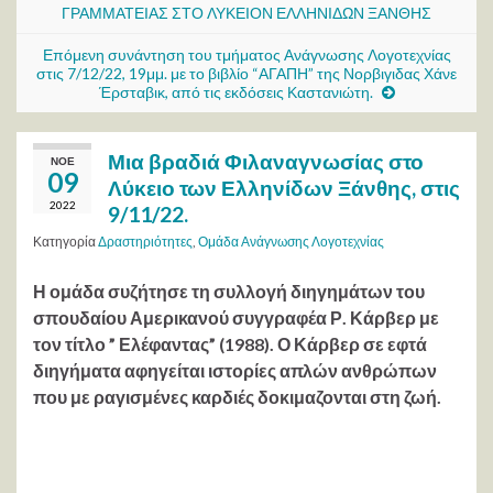
ΓΡΑΜΜΑΤΕΙΑΣ ΣΤΟ ΛΥΚΕΙΟΝ ΕΛΛΗΝΙΔΩΝ ΞΑΝΘΗΣ
Επόμενη συνάντηση του τμήματος Ανάγνωσης Λογοτεχνίας
στις 7/12/22, 19μμ. με το βιβλίο “ΑΓΑΠΗ” της Νορβιγιδας Χάνε
Έρσταβικ, από τις εκδόσεις Καστανιώτη.
Μια βραδιά Φιλαναγνωσίας στο
ΝΟΈ
09
Λύκειο των Ελληνίδων Ξάνθης, στις
2022
9/11/22.
Κατηγορία
Δραστηριότητες
,
Ομάδα Ανάγνωσης Λογοτεχνίας
Η ομάδα συζήτησε τη συλλογή διηγημάτων του
σπουδαίου Αμερικανού συγγραφέα Ρ. Κάρβερ με
τον τίτλο ” Ελέφαντας” (1988). Ο Κάρβερ σε εφτά
διηγήματα αφηγείται ιστορίες απλών ανθρώπων
που με ραγισμένες καρδιές δοκιμαζονται στη ζωή.